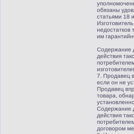
уполномочен
обязаны удов
статьями 18 
Изготовитель
недостатков 
им гарантийн
Содержание д
действия так
потребителем
изготовителе
7. Продавец 
если он не у
Продавец впр
товара, обна
установленно
Содержание д
действия так
потребителем
договором ме