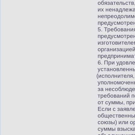
обязательств
их ненадлеж
непреодолимо
предусмотре
5. Требовани
предусмотрен
изготовителе
организацие
предпринимат
6. При удовл
установленны
(
исполнителя,
уполномоченн
за несоблюде
требований п
от суммы, пр
Если с заявл
общественны
союзы) или о
суммы взыск