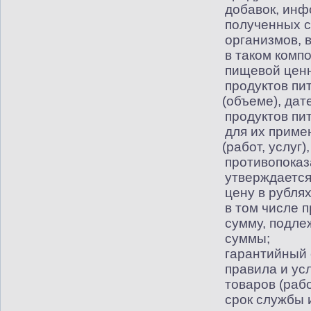
добавок, инф
полученных 
организмов, 
в таком комп
пищевой ценн
продуктов пи
(
объеме), дат
продуктов пи
для их приме
(
работ, услуг
противопоказ
утверждается
цену в рубля
в том числе 
сумму, подле
суммы;
гарантийный 
правила и ус
товаров
(
рабо
срок службы 