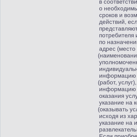
в соответств
о необходимы
сроков и воз
действий, ес
представляют
потребителя 
по назначени
адрес
(
место
(
наименование
уполномочен
индивидуальн
информацию о
(
работ, услуг)
информацию 
оказания услу
указание на 
(
оказывать ус
исходя из ха
указание на 
развлекатель
Если приобре