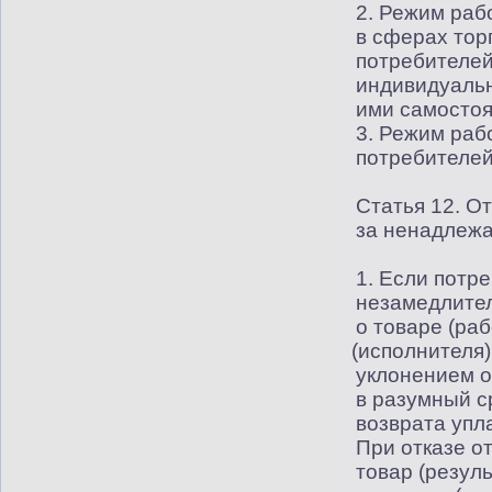
2. Режим раб
в сферах тор
потребителей
индивидуаль
ими самостоя
3. Режим раб
потребителей
Статья 12. О
за ненадлеж
1. Если потр
незамедлите
о товаре
(
раб
(
исполнителя
уклонением о
в разумный с
возврата упл
При отказе о
товар
(
резуль