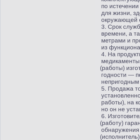
по истечении
для жизни, з
окружающей 
3. Срок служ
времени, а т
метрами и пр
из функциона
4. На продук
медикаменты,
(
работы) изго
годности — п
непригодным 
5. Продажа т
установленно
работы), на 
но он не уст
6. Изготовите
(
работу) гара
обнаружения 
(
исполнитель)