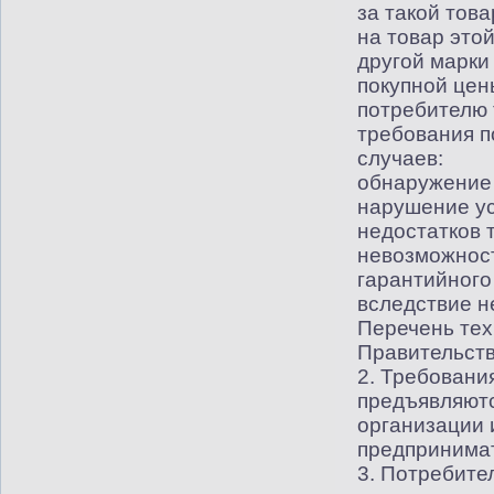
за такой тов
на товар это
другой марки
покупной цен
потребителю 
требования п
случаев:
обнаружение 
нарушение у
недостатков 
невозможност
гарантийного
вследствие н
Перечень тех
Правительств
2. Требования
предъявляют
организации
предпринима
3. Потребите