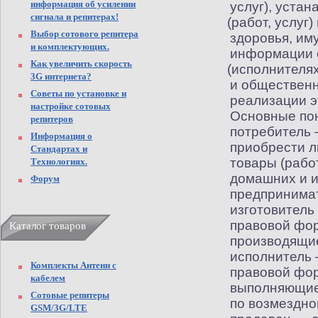
информация об усилении
услуг), уста
сигнала и репитерах!
(
работ, услуг
Выбор сотового репитера
здоровья, им
и комплектующих.
информации 
Как увеличить скорость
(
исполнителях
3G интернета?
и общественн
Советы по установке и
реализации э
настройке сотовых
Основные пон
репитеров
потребитель 
Информация о
приобрести 
Стандартах и
товары
(
рабо
Технологиях.
домашних и и
Форум
предпринимат
изготовитель
правовой фор
Каталог товаров
производящие
исполнитель 
Комплекты Антенн с
правовой фор
кабелем
выполняющие
Сотовые репитеры
по возмездно
GSM/3G/LTE