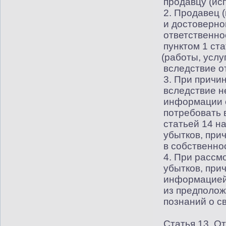
продавцу
(
ис
2. Продавец
(
и достоверно
ответственно
пунктом 1 ст
(
работы, услу
вследствие о
3. При причи
вследствие н
информации 
потребовать 
статьей 14 н
убытков, при
в собственно
4. При рассм
убытков, при
информацией
из предполож
познаний о с
Статья 13. О