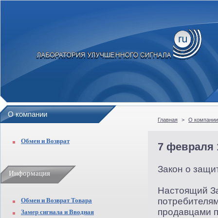
О компании
Главная
>
О компании
Обмен и Возврат
7 февраля
Закон о защи
Информация
Настоящий За
потребителям
Обмен и Возврат Товара
продавцами п
Замер сигнала и Вводная