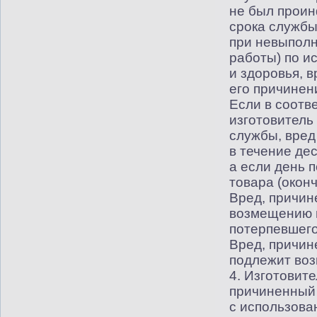
не был проин
срока службы
при невыполн
работы) по и
и здоровья, 
его причинен
Если в соотв
изготовитель
службы, вред
в течение де
а если день 
товара
(
окон
Вред, причин
возмещению п
потерпевшего
Вред, причин
подлежит во
4. Изготовите
причиненный 
с использова