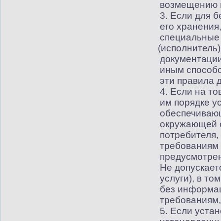
возмещению в
3. Если для 
его хранения
специальные
(
исполнитель)
документации
иным способо
эти правила 
4. Если на т
им порядке у
обеспечивающ
окружающей 
потребителя,
требованиям 
предусмотрен
Не допускает
услуги), в то
без информац
требованиям,
5. Если уста