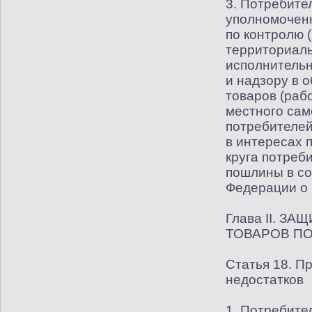
3. Потребите
уполномочен
по контролю
(
территориаль
исполнительн
и надзору в 
товаров
(
рабо
местного са
потребителе
в интересах 
круга потреб
пошлины в со
Федерации о 
Глава II. 
ТОВАРОВ П
Статья 18. П
недостатков
1. Потребите