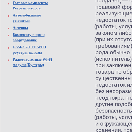
продавец — о
Готовые комплекты
правовой фор
Ретрансляторов
реализующие 
Автомобильные
недостаток т
усилители
(
работы, услу
Антенны
законом либо
Комплектующие и
(
при их отсут
оборудование
требованиям)
GSM/3G/LTE WIFI
рода обычно 
роутеры, шлюзы
(
исполнитель)
Радиочастотные Wi-Fi
при заключен
модули (Бустеры)
товара по об
существенный
недостаток и
без несоразм
неоднократно
другие подоб
безопасность
(
работы, услу
и окружающей
хранения, тр