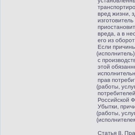
установленны
транспортиро
вред жизни, 
изготовитель
приостановит
вреда, а в н
его из оборот
Если причины
(
исполнитель)
с производст
этой обязан
исполнительн
прав потреби
(
работы, услу
потребителей
Российской Ф
Убытки, прич
(
работы, услу
(
исполнителем
Статья 8. Пр