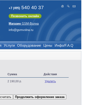
540 40 37
+7 (495)
Позвонить онлайн
Магазин
GSM-Волна
info@gsmvolna.ru
я
Услуги
Оборудование
Цены
Инфо/F.A.Q
Сумма
Действия
2 190,00 р.
Удалить