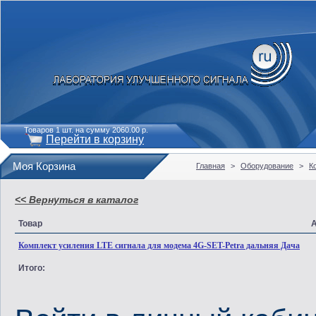
Товаров 1 шт. на сумму 2060.00 р.
Перейти в корзину
Моя Корзина
Главная
>
Оборудование
>
К
<< Вернуться в каталог
Товар
Комплект усиления LTE сигнала для модема 4G-SET-Petra дальняя Дача
Итого: