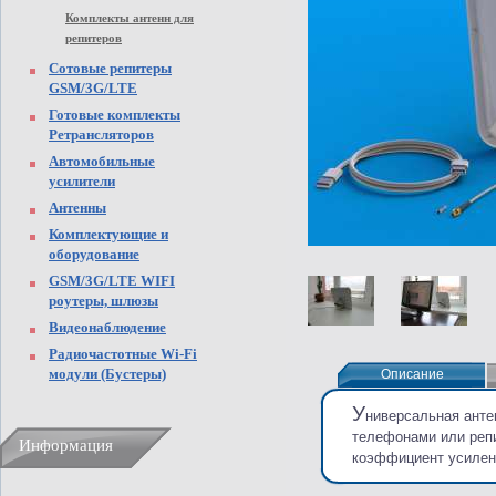
Комплекты антенн для
репитеров
Сотовые репитеры
GSM/3G/LTE
Готовые комплекты
Ретрансляторов
Автомобильные
усилители
Антенны
Комплектующие и
оборудование
GSM/3G/LTE WIFI
роутеры, шлюзы
Видеонаблюдение
Радиочастотные Wi-Fi
модули (Бустеры)
Описание
Описание
У
ниверсальная анте
телефонами или реп
Информация
коэффициент усилен