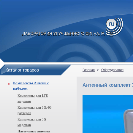
Каталог товаров
Главная
>
Оборудование
Комплекты Антенн с
Антенный комплект
кабелем
Комплекты для LTE
модемов
Комплекты для 3G/4G
роутеров
Комплекты для 3G
модемов
Настольные антенны