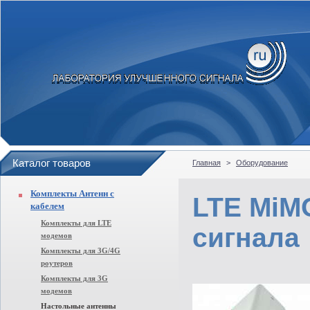
Каталог товаров
Главная
>
Оборудование
Комплекты Антенн с
LTE MiM
кабелем
Комплекты для LTE
сигнала
модемов
Комплекты для 3G/4G
роутеров
Комплекты для 3G
модемов
Настольные антенны