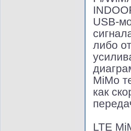
INDOOR
USB-мо
сигнал
либо о
усилив
диагра
MiMo т
как ско
переда
LTE Mi