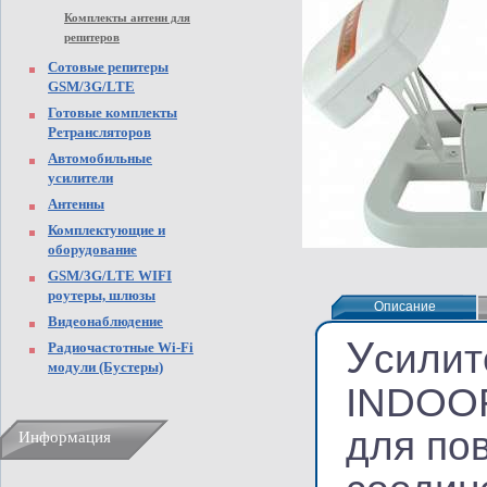
Комплекты антенн для
репитеров
Сотовые репитеры
GSM/3G/LTE
Готовые комплекты
Ретрансляторов
Автомобильные
усилители
Антенны
Комплектующие и
оборудование
GSM/3G/LTE WIFI
роутеры, шлюзы
Описание
Описание
Видеонаблюдение
У
силит
Радиочастотные Wi-Fi
модули (Бустеры)
INDOOR
для по
Информация