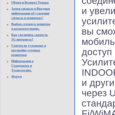
соедин
Обмен и Возврат Товара
и увел
Замер сигнала и Вводная
информация об усилении
сигнала и репитерах!
усилит
Выбор сотового репитера
вы смо
и комплектующих.
Как увеличить скорость
мобиль
3G интернета?
Советы по установке и
доступ 
настройке сотовых
репитеров
Усилит
Информация о
Стандартах и
INDOOR
Технологиях.
Форум
и друг
через U
станда
Fi/WiM