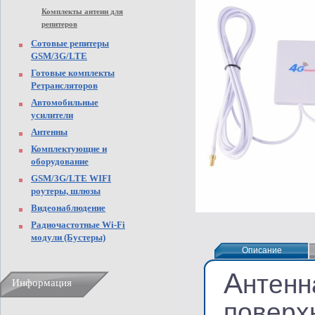
Комплекты антенн для
репитеров
Сотовые репитеры
GSM/3G/LTE
Готовые комплекты
Ретрансляторов
Автомобильные
усилители
Антенны
Комплектующие и
оборудование
GSM/3G/LTE WIFI
роутеры, шлюзы
Видеонаблюдение
Радиочастотные Wi-Fi
модули (Бустеры)
Описание
Описание
А
нтенн
Информация
поверх