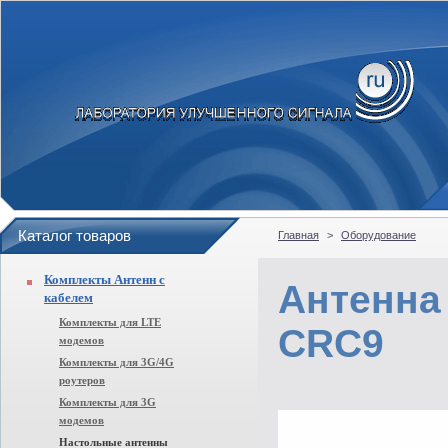
Каталог товаров
Главная
>
Оборудование
Комплекты Антенн с
Антенна
кабелем
Комплекты для LTE
CRC9
модемов
Комплекты для 3G/4G
роутеров
Комплекты для 3G
модемов
Настольные антенны