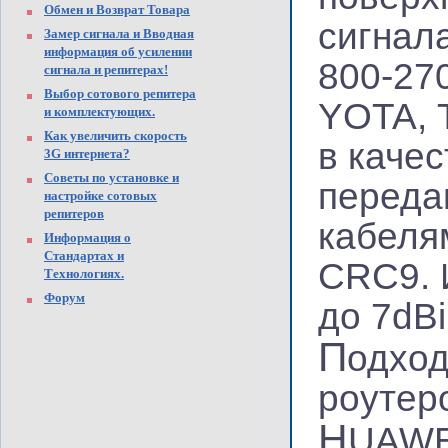
Обмен и Возврат Товара
сигнал
Замер сигнала и Вводная
информация об усилении
800-27
сигнала и репитерах!
Выбор сотового репитера
YOTA, Т
и комплектующих.
Как увеличить скорость
в каче
3G интернета?
Советы по установке и
переда
настройке сотовых
репитеров
кабеля
Информация о
Стандартах и
CRC9. 
Технологиях.
Форум
до 7dBi
П
одход
роутер
H
UAWEI