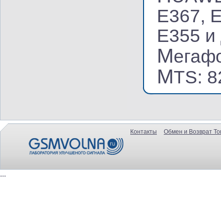
Е367, 
E355 и 
М
егафо
M
TS: 8
Контакты
Обмен и Возврат То
...