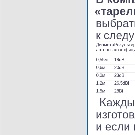
«
тарел
выбрат
к след
Диаметр
Результи
антенны
коэффици
0,55м
19dBi
0,6м
20dBi
0,9м
23dBi
1,2м
26.5dBi
1,5м
28Bi
К
ажды
изгото
и если