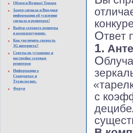
Обмен и Возврат Товара
отлича
Замер сигнала и Вводная
информация об усилении
конкур
сигнала и репитерах!
Выбор сотового репитера
О
твет 
и комплектующих.
Как увеличить скорость
1.
Анте
3G интернета?
Советы по установке и
О
блуч
настройке сотовых
репитеров
зеркал
Информация о
Стандартах и
«
тарел
Технологиях.
Форум
с коэф
децибе
сущест
В комп