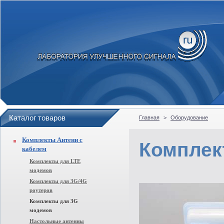
Каталог товаров
Главная
>
Оборудование
Комплекты Антенн с
Комплек
кабелем
Комплекты для LTE
модемов
Комплекты для 3G/4G
роутеров
Комплекты для 3G
модемов
Настольные антенны