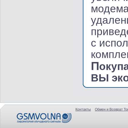
модема
удален
привед
с испо
компле
П
окуп
ВЫ эко
Контакты
Обмен и Возврат То