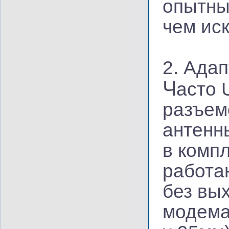
опытны
чем ис
2. Ада
Ч
асто 
разъем
антенн
в комп
работа
без вы
модема