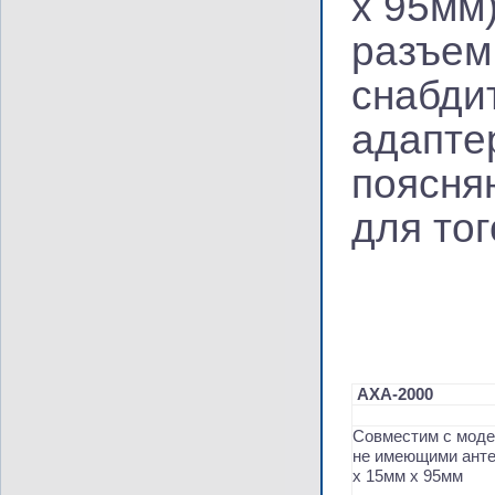
х 95мм
разъем
снабди
адапте
поясня
для то
AXA-2000
Совместим с модемами: Е150. Е171, Е173, Е352 и др.
не имеющими анте
х 15мм х 95мм