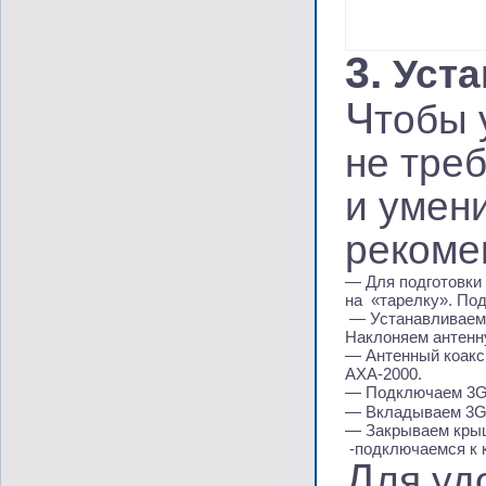
3.
Уста
Ч
тобы 
не тре
и умен
рекоме
— Для подготовки 
на
«
тарелку». По
— Устанавливаем 
Наклоняем антенну
— Антенный коакс
AXA-2000.
— Подключаем 3
— Вкладываем 3G
— Закрываем кр
-подключаемся к 
Д
ля уд