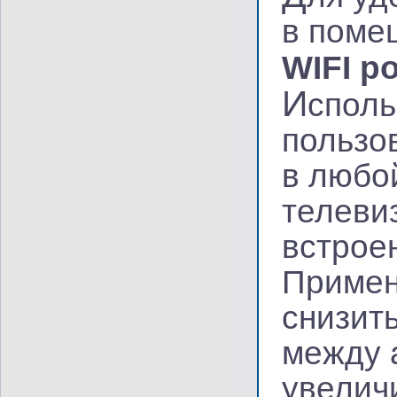
в поме
WIFI р
И
споль
пользо
в любо
телевиз
встрое
Примен
снизит
между 
увелич