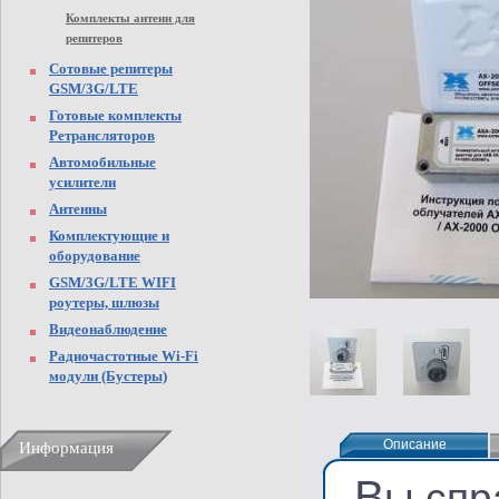
Комплекты антенн для
репитеров
Сотовые репитеры
GSM/3G/LTE
Готовые комплекты
Ретрансляторов
Автомобильные
усилители
Антенны
Комплектующие и
оборудование
GSM/3G/LTE WIFI
роутеры, шлюзы
Видеонаблюдение
Радиочастотные Wi-Fi
модули (Бустеры)
Описание
Описание
Информация
В
ы спр