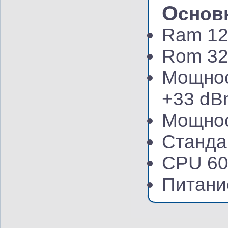
О
снов
Ram 1
Rom 3
Мощнос
+33 dB
Мощнос
Станда
CPU 60
Питание