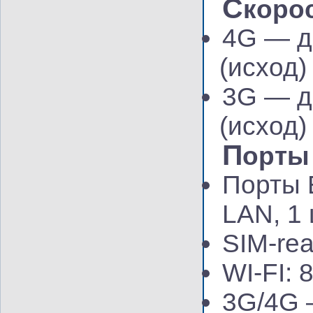
С
коро
4G — д
(
исход)
3G — до
(
исход)
П
орты
Порты E
LAN, 1 
SIM-rea
WI-FI: 
3G/4G 