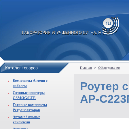
Каталог товаров
Главная
>
Оборудование
Комплекты Антенн с
Роутер 
кабелем
Сотовые репитеры
AP-C223
GSM/3G/LTE
Готовые комплекты
Ретрансляторов
Автомобильные
усилители
Антенны