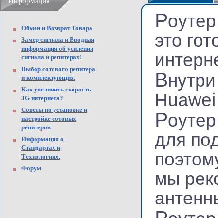
Информация
Р
оуте
Обмен и Возврат Товара
это го
Замер сигнала и Вводная
информация об усилении
интерн
сигнала и репитерах!
Выбор сотового репитера
В
нутри
и комплектующих.
Как увеличить скорость
Huawei
3G интернета?
Советы по установке и
Р
оутер
настройке сотовых
репитеров
для по
Информация о
Стандартах и
поэтом
Технологиях.
Форум
мы рек
антенн