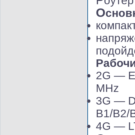
Р
оутер
О
снов
компак
напряж
подойд
Рабочи
2G — E
MHz
3G — 
B1/B2/
4G — L