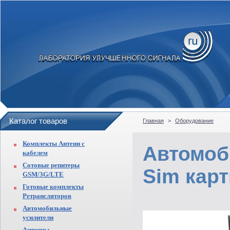
Каталог товаров
Главная
>
Оборудование
Комплекты Антенн с
Автомоб
кабелем
Сотовые репитеры
Sim кар
GSM/3G/LTE
Готовые комплекты
Ретрансляторов
Автомобильные
усилители
Антенны