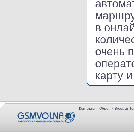
автома
маршру
в онла
количе
очень 
операт
карту 
Контакты
Обмен и Возврат То