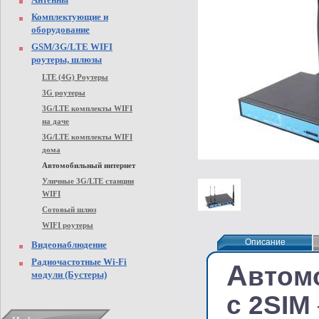
Комплектующие и
оборудование
GSM/3G/LTE WIFI
роутеры, шлюзы
LTE (4G) Роутеры
3G роутеры
3G/LTE комплекты WIFI
на даче
3G/LTE комплекты WIFI
дома
Автомобильный интернет
Уличные 3G/LTE станции
WIFI
Сотовый шлюз
WIFI роутеры
Описание
Описание
Видеонаблюдение
Радиочастотные Wi-Fi
А
втом
модули (Бустеры)
с 2SIM