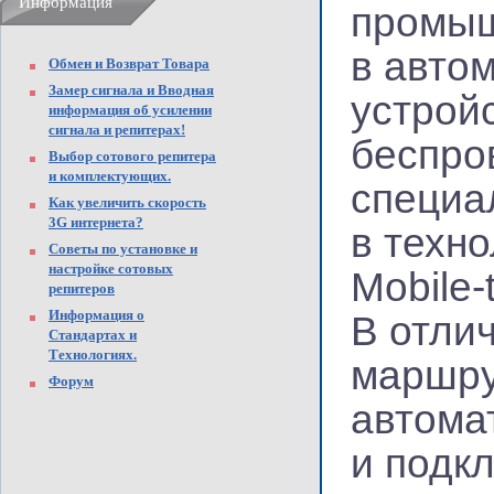
Информация
промыш
в авто
Обмен и Возврат Товара
Замер сигнала и Вводная
устрой
информация об усилении
сигнала и репитерах!
беспро
Выбор сотового репитера
и комплектующих.
специа
Как увеличить скорость
3G интернета?
в техн
Советы по установке и
настройке сотовых
Mobile-
репитеров
Информация о
В отлич
Стандартах и
Технологиях.
маршру
Форум
автома
и подк