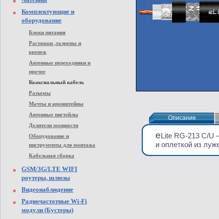
Комплектующие и
оборудование
Блоки питания
Растяжки ,талрепы и
крепеж
Антенные переходники и
прочее
Коаксиальный кабель
Разъемы
Мачты и кронштейны
Антенные пигтейлы
Описание
Описание
Делители мощности
e
Lite RG-213 C/U
Оборудование и
и оплеткой из лу
инструменты для монтажа
Кабельная сборка
GSM/3G/LTE WIFI
роутеры, шлюзы
Видеонаблюдение
Радиочастотные Wi-Fi
модули (Бустеры)