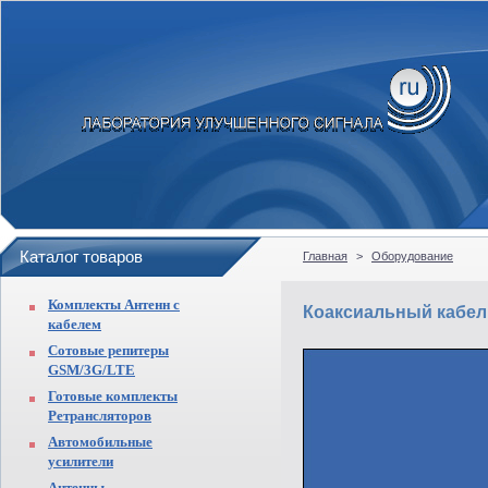
Каталог товаров
Главная
>
Оборудование
Комплекты Антенн с
Коаксиальный кабел
кабелем
Сотовые репитеры
GSM/3G/LTE
Готовые комплекты
Ретрансляторов
Автомобильные
усилители
Антенны