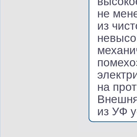
высоко
не мен
из чис
невысо
механи
помехо
электр
на про
Внешня
из УФ 