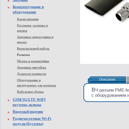
Комплектующие и
оборудование
Блоки питания
Растяжки ,талрепы и
крепеж
Антенные переходники и
прочее
Коаксиальный кабель
Разъемы
Мачты и кронштейны
Антенные пигтейлы
Делители мощности
Описание
Описание
Оборудование и
инструменты для монтажа
В
Ч разъем FME-fe
Кабельная сборка
с оборудованием 
GSM/3G/LTE WIFI
роутеры, шлюзы
Видеонаблюдение
Радиочастотные Wi-Fi
модули (Бустеры)