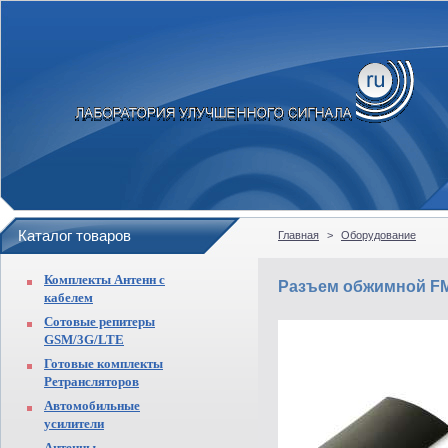
Каталог товаров
Главная
>
Оборудование
Комплекты Антенн с
Разъем обжимной FM
кабелем
Сотовые репитеры
GSM/3G/LTE
Готовые комплекты
Ретрансляторов
Автомобильные
усилители
Антенны