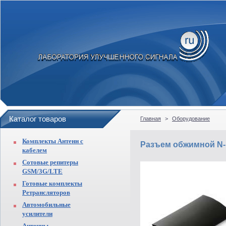
Каталог товаров
Главная
>
Оборудование
Комплекты Антенн с
Разъем обжимной N-1
кабелем
Сотовые репитеры
GSM/3G/LTE
Готовые комплекты
Ретрансляторов
Автомобильные
усилители
Антенны