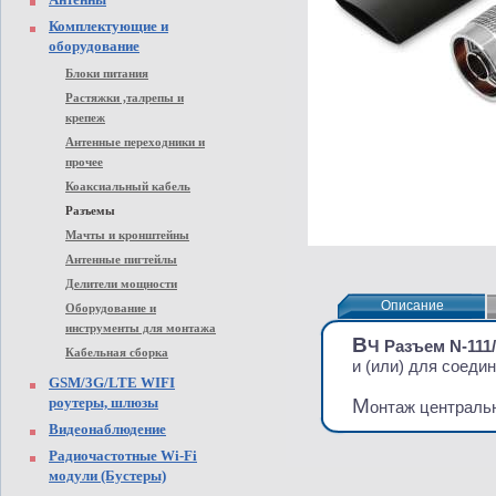
Комплектующие и
оборудование
Блоки питания
Растяжки ,талрепы и
крепеж
Антенные переходники и
прочее
Коаксиальный кабель
Разъемы
Мачты и кронштейны
Антенные пигтейлы
Делители мощности
Описание
Описание
Оборудование и
инструменты для монтажа
В
Ч Разъем N-111
Кабельная сборка
и
(
или) для соедин
GSM/3G/LTE WIFI
роутеры, шлюзы
М
онтаж централь
Видеонаблюдение
Радиочастотные Wi-Fi
модули (Бустеры)