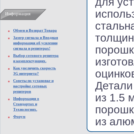
для ус
исполь
Информация
стальн
Обмен и Возврат Товара
толщин
Замер сигнала и Вводная
информация об усилении
порошк
сигнала и репитерах!
Выбор сотового репитера
изгото
и комплектующих.
Как увеличить скорость
оцинко
3G интернета?
Советы по установке и
Детали
настройке сотовых
репитеров
из 1.5
Информация о
Стандартах и
порошк
Технологиях.
Форум
из алю