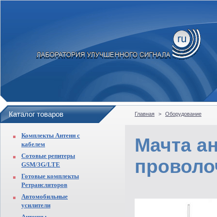
Каталог товаров
Главная
>
Оборудование
Комплекты Антенн с
Мачта ан
кабелем
Сотовые репитеры
проволо
GSM/3G/LTE
Готовые комплекты
Ретрансляторов
Автомобильные
усилители
Антенны