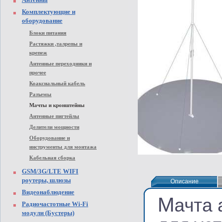
Комплектующие и
оборудование
Блоки питания
Растяжки ,талрепы и
крепеж
Антенные переходники и
прочее
Коаксиальный кабель
Разъемы
Мачты и кронштейны
Антенные пигтейлы
Делители мощности
Оборудование и
инструменты для монтажа
Кабельная сборка
GSM/3G/LTE WIFI
роутеры, шлюзы
Описание
Описание
Видеонаблюдение
М
ачта
Радиочастотные Wi-Fi
модули (Бустеры)