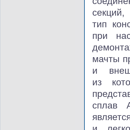
соедин
секций
тип кон
при нас
демонт
мачты п
и внеш
из кото
предста
сплав А
являетс
и легк