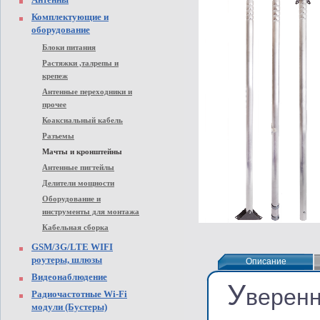
Комплектующие и
оборудование
Блоки питания
Растяжки ,талрепы и
крепеж
Антенные переходники и
прочее
Коаксиальный кабель
Разъемы
Мачты и кронштейны
Антенные пигтейлы
Делители мощности
Оборудование и
инструменты для монтажа
Кабельная сборка
GSM/3G/LTE WIFI
роутеры, шлюзы
Описание
Описание
Видеонаблюдение
У
вере
Радиочастотные Wi-Fi
модули (Бустеры)