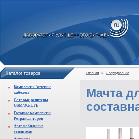
Каталог товаров
Главная
>
Оборудование
Комплекты Антенн с
Мачта д
кабелем
Сотовые репитеры
составн
GSM/3G/LTE
Готовые комплекты
Ретрансляторов
Автомобильные
усилители
Антенны