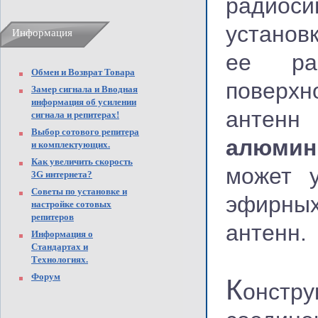
радиоси
установ
Информация
ее ра
Обмен и Возврат Товара
поверхн
Замер сигнала и Вводная
информация об усилении
антен
сигнала и репитерах!
Выбор сотового репитера
алюмин
и комплектующих.
Как увеличить скорость
может у
3G интернета?
Советы по установке и
эфирных
настройке сотовых
репитеров
антенн.
Информация о
Стандартах и
Технологиях.
Форум
К
онстр