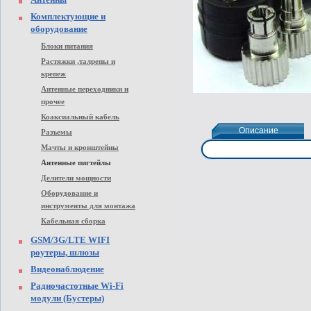
Комплектующие и
оборудование
Блоки питания
Растяжки ,талрепы и
крепеж
Антенные переходники и
прочее
Коаксиальный кабель
Описание
Описание
Разъемы
Мачты и кронштейны
Антенные пигтейлы
Делители мощности
Оборудование и
инструменты для монтажа
Кабельная сборка
GSM/3G/LTE WIFI
роутеры, шлюзы
Видеонаблюдение
Радиочастотные Wi-Fi
модули (Бустеры)