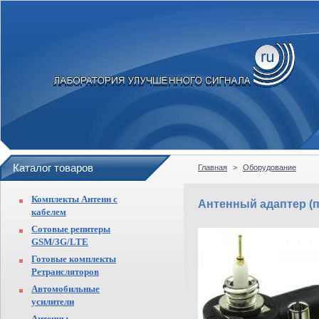
Каталог товаров
Главная
>
Оборудование
Комплекты Антенн с
Антенный адаптер (п
кабелем
Сотовые репитеры
GSM/3G/LTE
Готовые комплекты
Ретрансляторов
Автомобильные
усилители
Антенны