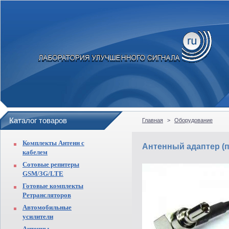
Каталог товаров
Главная
>
Оборудование
Комплекты Антенн с
Антенный адаптер (п
кабелем
Сотовые репитеры
GSM/3G/LTE
Готовые комплекты
Ретрансляторов
Автомобильные
усилители
Антенны