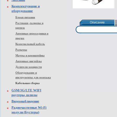
Комплектующие и
оборудование
Блоки питания
Описание
Описание
Растяжки ,талрепы и
крепеж
Антенные переходники и
прочее
Коаксиальный кабель
Разъемы
Мачты и кронштейны
Антенные пигтейлы
Делители мощности
Оборудование и
инструменты для монтажа
Кабельная сборка
GSM/3G/LTE WIFI
роутеры, шлюзы
Видеонаблюдение
Радиочастотные Wi-Fi
модули (Бустеры)