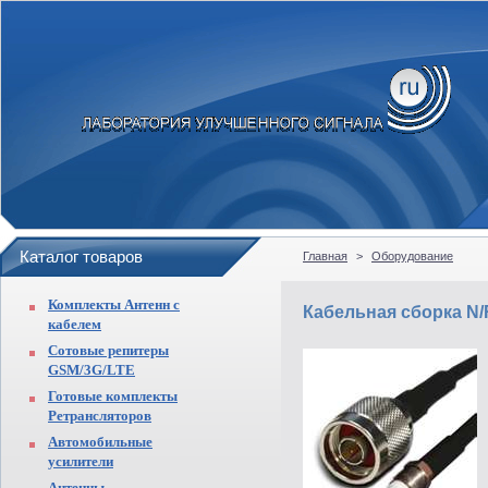
Каталог товаров
Главная
>
Оборудование
Комплекты Антенн с
Кабельная сборка N/
кабелем
Сотовые репитеры
GSM/3G/LTE
Готовые комплекты
Ретрансляторов
Автомобильные
усилители
Антенны