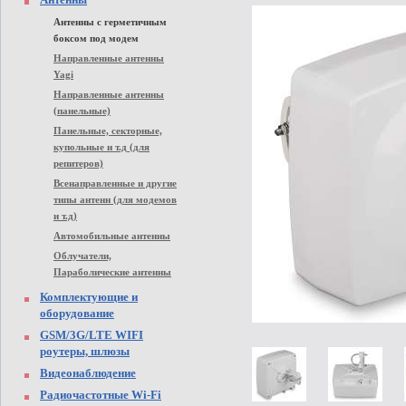
Антенны с герметичным
боксом под модем
Направленные антенны
Yagi
Направленные антенны
(панельные)
Панельные, секторные,
купольные и т.д (для
репитеров)
Всенаправленные и другие
типы антенн (для модемов
и т.д)
Автомобильные антенны
Облучатели,
Параболические антенны
Комплектующие и
оборудование
GSM/3G/LTE WIFI
роутеры, шлюзы
Видеонаблюдение
Радиочастотные Wi-Fi