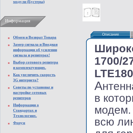
модули (Бустеры)
Информация
Описание
Описание
Обмен и Возврат Товара
Замер сигнала и Вводная
Широк
информация об усилении
сигнала и репитерах!
1700/2
Выбор сотового репитера
и комплектующих.
LTE180
Как увеличить скорость
3G интернета?
А
нтенн
Советы по установке и
настройке сотовых
в кото
репитеров
Информация о
модем
Стандартах и
Технологиях.
всю ли
Форум