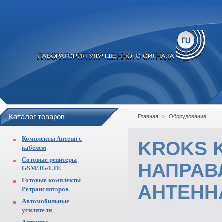
Каталог товаров
Главная
>
Оборудование
Комплекты Антенн с
KROKS K
кабелем
Сотовые репитеры
НАПРАВЛ
GSM/3G/LTE
Готовые комплекты
АНТЕНН
Ретрансляторов
Автомобильные
усилители
Антенны