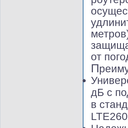
осущес
удлини
метров
защища
от пог
П
реим
Универ
дБ с п
в стан
LTE260