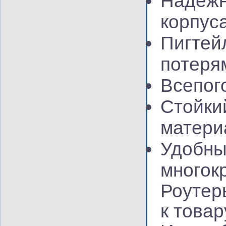
Надежн
корпус
Пигтей
потеря
Всепог
Стойки
матери
Удобны
многок
Роутер
к товар