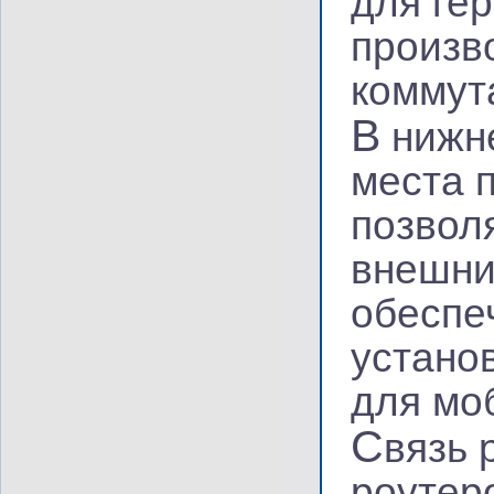
для ге
произв
коммут
В
нижне
места 
позвол
внешни
обеспе
устано
для мо
С
вязь 
роутер