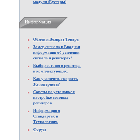
модули (Бустеры)
Информация
Обмен и Возврат Товара
Замер сигнала и Вводная
информация об усилении
сигнала и репитерах!
Выбор сотового репитера
и комплектующих.
Как увеличить скорость
3G интернета?
Советы по установке и
настройке сотовых
репитеров
Информация о
Стандартах и
Технологиях.
Форум