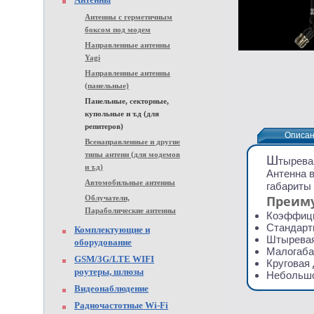
Антенны с герметичным
боксом под модем
Направленные антенны
Yagi
Направленные антенны
(панельные)
Панельные, секторные,
купольные и т.д (для
репитеров)
Описа
Описа
Всенаправленные и другие
типы антенн (для модемов
Ш
тырева
и т.д)
Антенна в
Автомобильные антенны
габариты
Преим
Облучатели,
Параболические антенны
Коэффици
Стандарт
Комплектующие и
Штырева
оборудование
Малогаба
GSM/3G/LTE WIFI
Круговая
роутеры, шлюзы
Небольшо
Видеонаблюдение
Радиочастотные Wi-Fi