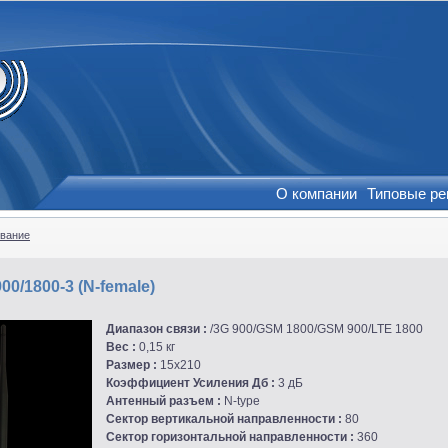
О компании
Типовые р
вание
0/1800-3 (N-female)
Диапазон связи :
/3G 900/GSM 1800/GSM 900/LTE 1800
Вес :
0,15 кг
Размер :
15х210
Коэффициент Усиления Дб :
3 дБ
Антенный разъем :
N-type
Сектор вертикальной направленности :
80
Сектор горизонтальной направленности :
360