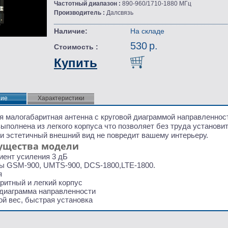
Частотный диапазон :
890-960/1710-1880 МГц
Производитель :
Далсвязь
Наличие:
На складе
530 р.
Стоимость :
Купить
ние
ние
Характеристики
я малогабаритная антенна с круговой диаграммой направленнос
ыполнена из легкого корпуса что позволяет без труда установит
 и эстетичный внешний вид не повредит вашему интерьеру.
ущества модели
ент усиления 3 дБ
ы GSM-900, UMTS-900, DCS-1800,LTE-1800.
я
ритный и легкий корпус
 диаграмма направленности
й вес, быстрая установка