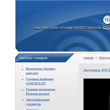
Каталог товаров
Главная
>
Оборудо
Комплекты Антенн с
Антенна AO-90
кабелем
Сотовые репитеры
GSM/3G/LTE
Готовые комплекты
Ретрансляторов
Автомобильные
усилители
Антенны