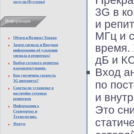
рекра
модули (Бустеры)
3G в к
и репи
Информация
МГц и 
Обмен и Возврат Товара
время.
Замер сигнала и Вводная
информация об усилении
сигнала и репитерах!
дБ и К
Выбор сотового репитера
и комплектующих.
Вход а
Как увеличить скорость
3G интернета?
по пос
Советы по установке и
настройке сотовых
и внут
репитеров
Информация о
Это сн
Стандартах и
Технологиях.
статиче
Форум