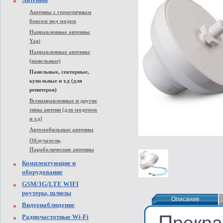
Антенны с герметичным
боксом под модем
Направленные антенны
Yagi
Направленные антенны
(панельные)
Панельные, секторные,
купольные и т.д (для
репитеров)
Всенаправленные и другие
типы антенн (для модемов
и т.д)
Автомобильные антенны
Облучатели,
Параболические антенны
Комплектующие и
оборудование
GSM/3G/LTE WIFI
роутеры, шлюзы
Описание
Описание
Видеонаблюдение
П
Радиочастотные Wi-Fi