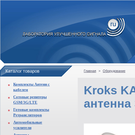
Каталог товаров
Главная
>
Оборудование
Комплекты Антенн с
Kroks K
кабелем
Сотовые репитеры
антенна
GSM/3G/LTE
Готовые комплекты
Ретрансляторов
Автомобильные
усилители
Антенны