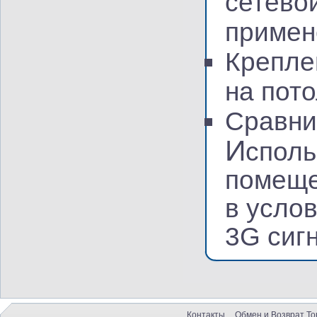
сетево
примен
Крепле
на пото
Сравни
И
споль
помеще
в усло
3G сиг
Контакты
Обмен и Возврат То