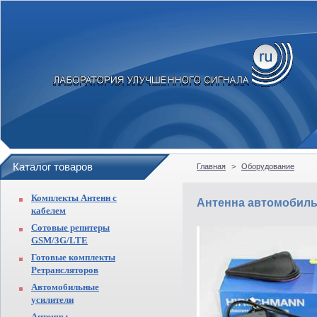
Каталог товаров
Главная
>
Оборудование
Комплекты Антенн с
Антенна автомобиль
кабелем
Сотовые репитеры
GSM/3G/LTE
Готовые комплекты
Ретрансляторов
Автомобильные
усилители
Антенны