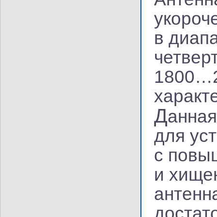
укороч
в диап
четвер
1800…2
характ
Д
анная
для ус
с повы
и хище
антенн
достат