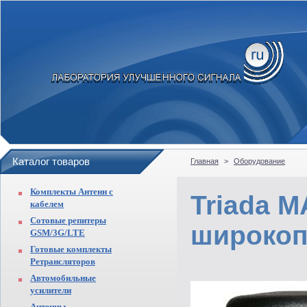
Каталог товаров
Главная
>
Оборудование
Комплекты Антенн с
Triada M
кабелем
Сотовые репитеры
широкоп
GSM/3G/LTE
Готовые комплекты
Ретрансляторов
Автомобильные
усилители
Антенны