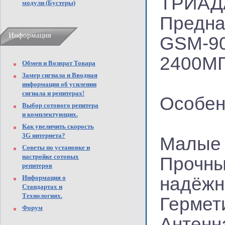
ТРИАДА
модули (Бустеры)
Предна
Информация
GSM-90
2400МГ
Обмен и Возврат Товара
Замер сигнала и Вводная
информация об усилении
сигнала и репитерах!
Особен
Выбор сотового репитера
и комплектующих.
Как увеличить скорость
3G интернета?
Малые 
Советы по установке и
настройке сотовых
Прочны
репитеров
Информация о
надёжн
Стандартах и
Технологиях.
Гермет
Форум
Антенн