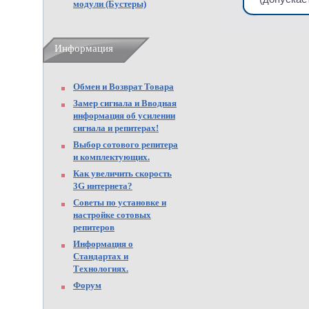
модули (Бустеры)
Информация
Обмен и Возврат Товара
Замер сигнала и Вводная
информация об усилении
сигнала и репитерах!
Выбор сотового репитера
и комплектующих.
Как увеличить скорость
3G интернета?
Советы по установке и
настройке сотовых
репитеров
Информация о
Стандартах и
Технологиях.
Форум