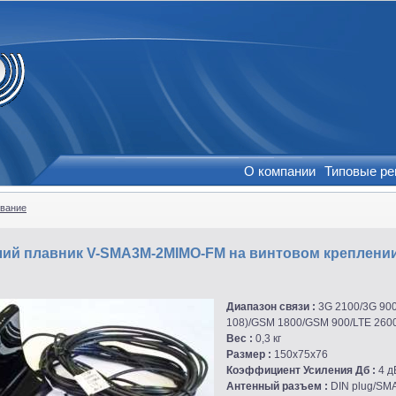
О компании
Типовые р
вание
ий плавник V-SMA3M-2MIMO-FM на винтовом креплении/в
Диапазон связи :
3G 2100/3G 900/
108)/GSM 1800/GSM 900/LTE 260
Вес :
0,3 кг
Размер :
150x75x76
Коэффициент Усиления Дб :
4 д
Антенный разъем :
DIN plug/SM