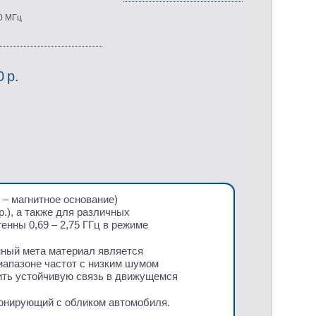
0 МГц
0 р.
 – магнитное основание)
р.), а также для различных
енны 0,69 – 2,75 ГГц в режиме
ный мета материал является
иапазоне частот с низким шумом
чить устойчивую связь в движущемся
монирующий с обликом автомобиля.