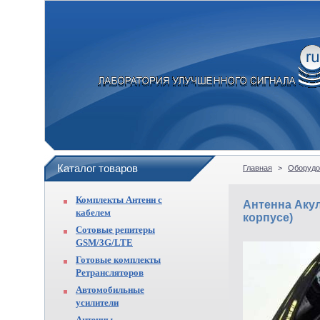
Каталог товаров
Главная
>
Оборудо
Комплекты Антенн с
Антенна Акул
кабелем
корпусе)
Сотовые репитеры
GSM/3G/LTE
Готовые комплекты
Ретрансляторов
Автомобильные
усилители
Антенны