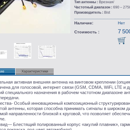
Тип антенны :
Врезная/
Частотный диапазон :
690 – 275
Производитель :
Bist
Наличие:
Нет
7 50
Стоимость :
ние
ние
Характеристики
льная активная внешняя антенна на винтовом креплении
(
опция
чена для голосовой, интернет связи
(GSM
, CDMA, WiFi, LTE и д
й специального назначения в рабочем частотном диапазоне ант
передачи.
ества-
Особый инновационный композиционный структурирован
этой антенны, которая способна принимать сигналы в широком д
мой направленности близкой к круговой, что позволяет обеспе
ле.
 вид
— Блестящий полированный корпус
«
акулий плавник», гар
ся покраска, под цвет автомобиля)