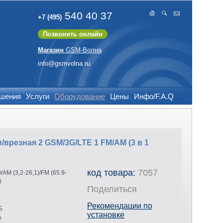
540 40 37
+7 (495)
Позвонить онлайн
Магазин
GSM-Волна
info@gsmvolna.ru
ешения
Услуги
Оборудование
Цены
Инфо/F.A.Q
резная 2 GSM/3G/LTE 1 FM/AM (3 в 1
код товара:
7057
AM (3,2-26,1)/FM (65.9-
0
Поделиться
Рекомендации по
Б
установке
A