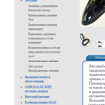
Антенны с герметичным
боксом под модем
Направленные антенны
Yagi
Направленные антенны
(панельные)
Панельные, секторные,
купольные и т.д (для
репитеров)
Всенаправленные и другие
типы антенн (для модемов
и т.д)
Описа
Описа
Автомобильные антенны
А
втомоби
Облучатели,
предназна
Параболические антенны
применени
Комплектующие и
приема и 
оборудование
П
реимущ
GSM/3G/LTE WIFI
основой 
роутеры, шлюзы
и диаграм
автомоби
Видеонаблюдение
В
нешний
Радиочастотные Wi-Fi
(
допускает