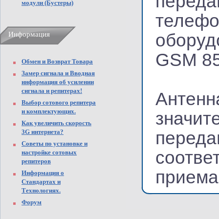
переда
модули (Бустеры)
телефо
Информация
оборуд
GSM 85
Обмен и Возврат Товара
Замер сигнала и Вводная
информация об усилении
сигнала и репитерах!
Антенн
Выбор сотового репитера
и комплектующих.
значит
Как увеличить скорость
3G интернета?
переда
Советы по установке и
соотве
настройке сотовых
репитеров
приема
Информация о
Стандартах и
Технологиях.
Форум