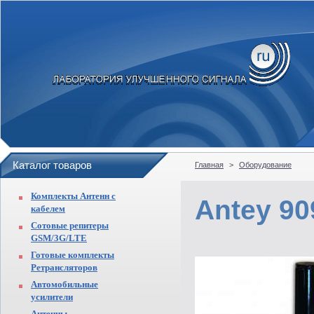
Каталог товаров
Главная
>
Оборудование
Комплекты Антенн с
Antey 90
кабелем
Сотовые репитеры
GSM/3G/LTE
Готовые комплекты
Ретрансляторов
Автомобильные
усилители
Антенны