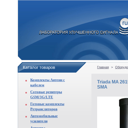
Каталог товаров
Главная
>
Оборудо
Комплекты Антенн с
Triada MA 26
кабелем
SMA
Сотовые репитеры
GSM/3G/LTE
Готовые комплекты
Ретрансляторов
Автомобильные
усилители
Антенны