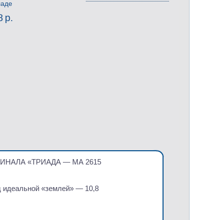
ладе
8 р.
МИНАЛА
«
ТРИАДА — МА 2615
д идеальной
«
землей» — 10,8