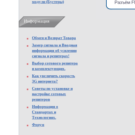
модули (Бустеры)
Разъём 
Информация
Обмен и Возврат Товара
Замер сигнала и Вводная
информация об усилении
сигнала и репитерах!
Выбор сотового репитера
и комплектующих.
Как увеличить скорость
3G интернета?
Советы по установке и
настройке сотовых
репитеров
Информация о
Стандартах и
Технологиях.
Форум