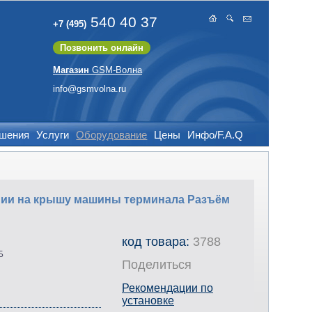
540 40 37
+7 (495)
Позвонить онлайн
Магазин
GSM-Волна
info@gsmvolna.ru
ешения
Услуги
Оборудование
Цены
Инфо/F.A.Q
вании на крышу машины терминала Разъём
код товара:
3788
Б
Поделиться
Рекомендации по
установке