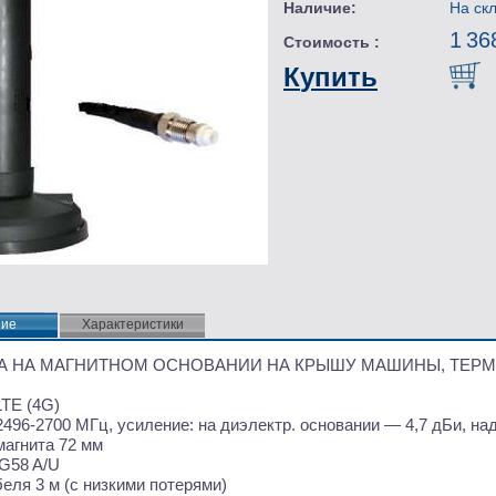
Наличие:
На ск
1 36
Стоимость :
Купить
ние
ние
Характеристики
А НА МАГНИТНОМ ОСНОВАНИИ НА КРЫШУ МАШИНЫ, ТЕР
LTE
(4G
)
496-2700 МГц, усиление: на диэлектр. основании — 4,7 дБи, на
магнита 72 мм
G58 A/U
беля 3 м
(
с низкими потерями)