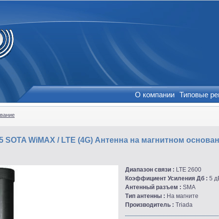
О компании
Типовые р
вание
15 SOTA WiMAX / LTE (4G) Антенна на магнитном осно
Диапазон связи :
LTE 2600
Коэффициент Усиления Дб :
5 д
Антенный разъем :
SMA
Тип антенны :
На магните
Производитель :
Triada