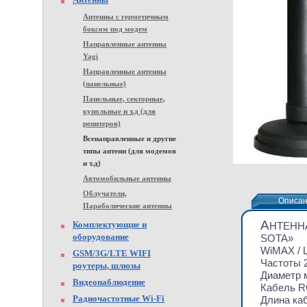
Антенны с герметичным
боксом под модем
Направленные антенны
Yagi
Направленные антенны
(панельные)
Панельные, секторные,
купольные и т.д (для
репитеров)
Всенаправленные и другие
типы антенн (для модемов
и т.д)
Автомобильные антенны
Облучатели,
Описа
Описа
Параболические антенны
А
Комплектующие и
НТЕНН
оборудование
SOTA»
WiMAX / 
GSM/3G/LTE WIFI
Частоты 2
роутеры, шлюзы
Диаметр 
Видеонаблюдение
Кабель R
Радиочастотные Wi-Fi
Длина ка