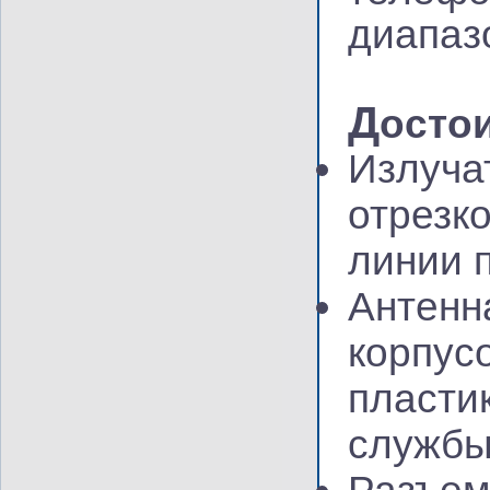
диапаз
Д
осто
Излуча
отрезк
линии 
Антенн
корпус
пласти
службы