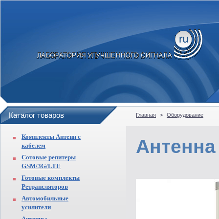
Каталог товаров
Главная
>
Оборудование
Комплекты Антенн с
Антенна
кабелем
Сотовые репитеры
GSM/3G/LTE
Готовые комплекты
Ретрансляторов
Автомобильные
усилители
Антенны