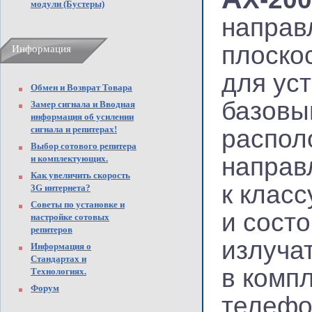
модули (Бустеры)
направ
плоско
Информация
для ус
Обмен и Возврат Товара
базовы
Замер сигнала и Вводная
информация об усилении
сигнала и репитерах!
распол
Выбор сотового репитера
направ
и комплектующих.
Как увеличить скорость
к клас
3G интернета?
Советы по установке и
и сост
настройке сотовых
репитеров
излуча
Информация о
Стандартах и
в комп
Технологиях.
Форум
телефо