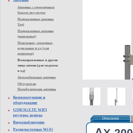
Антенны с герметичным
боксом под модем
Направленные антенны
Yagi
Направленные антенны
(панельные)
Панельные, секторные,
купольные и т.д (для
репитеров)
Всенаправленные и другие
типы антенн (для модемов
и т.д)
Автомобильные антенны
Облучатели,
Параболические антенны
Комплектующие и
оборудование
GSM/3G/LTE WIFI
роутеры, шлюзы
Описание
Описание
Видеонаблюдение
А
X-20
Радиочастотные Wi-Fi