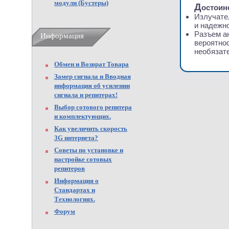
модули (Бустеры)
Д
остоин
Излучате
и надежно
Разъем а
Информация
вероятнос
необязат
Обмен и Возврат Товара
Замер сигнала и Вводная
информация об усилении
сигнала и репитерах!
Выбор сотового репитера
и комплектующих.
Как увеличить скорость
3G интернета?
Советы по установке и
настройке сотовых
репитеров
Информация о
Стандартах и
Технологиях.
Форум