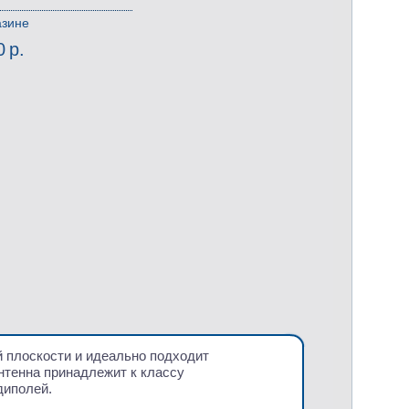
азине
0 р.
 плоскости и идеально подходит
нтенна принадлежит к классу
диполей.