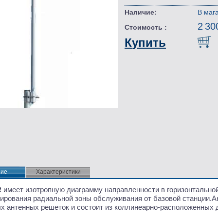
Наличие:
В маг
2 30
Стоимость :
Купить
ние
ние
Характеристики
R
имеет изотропную диаграмму направленности в горизонтальной
ирования радиальной зоны обслуживания от базовой станции.А
х антенных решеток и состоит из коллинеарно-расположенных 