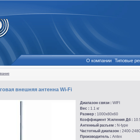
О компании
Типовые р
вание
говая внешняя антенна Wi-Fi
Диапазон связи :
WIFI
Вес :
1.1 кг
Размер :
1000x80x60
Коэффициент Усиления Дб :
10.
Антенный разъем :
N-type
Частотный диапазон :
2400-248
Производитель :
Antex