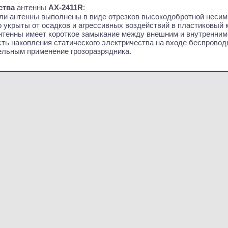
ства
антенны
АX-2411R
:
ли антенны выполнены в виде отрезков высокодобротной несим
 укрыты от осадков и агрессивных воздействий в пластиковый 
нтенны имеет короткое замыкание между внешним и внутренним
ть накопления статического электричества на входе беспровод
ельным применение грозоразрядника.