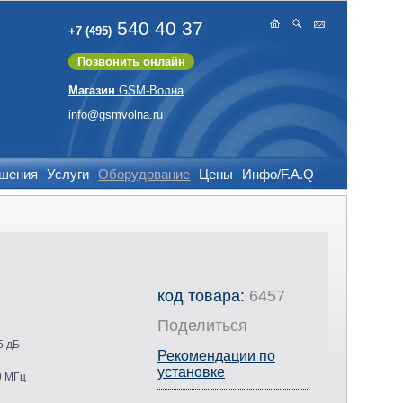
540 40 37
+7 (495)
Позвонить онлайн
Магазин
GSM-Волна
info@gsmvolna.ru
ешения
Услуги
Оборудование
Цены
Инфо/F.A.Q
код товара:
6457
Поделиться
5 дБ
Рекомендации по
установке
0 МГц