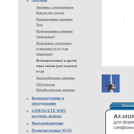
Антенны с герметичным
боксом под модем
Направленные антенны
Yagi
Направленные антенны
(панельные)
Панельные, секторные,
купольные и т.д (для
репитеров)
Всенаправленные и другие
типы антенн (для модемов
и т.д)
Автомобильные антенны
Облучатели,
Параболические антенны
Комплектующие и
оборудование
Описа
Описа
GSM/3G/LTE WIFI
А
роутеры, шлюзы
X-2411
для форм
Видеонаблюдение
синфазны
Радиочастотные Wi-Fi