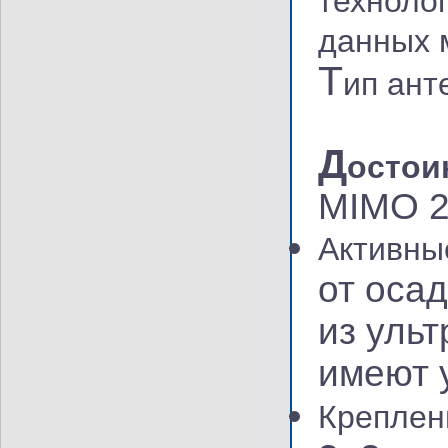
техноло
данных м
Т
ип ант
Д
остои
MIMO 2
Активны
от оса
из уль
имеют 
Креплен