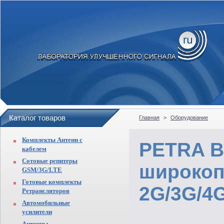
Каталог товаров
Главная
>
Оборудование
Комплекты Антенн с
PETRA B
кабелем
Сотовые репитеры
широкоп
GSM/3G/LTE
Готовые комплекты
2G/3G/4G
Ретрансляторов
Автомобильные
усилители
Антенны