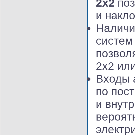
2x2
поз
и накл
Наличи
систем
позвол
2x2 ил
Входы 
по пос
и внут
вероят
электр