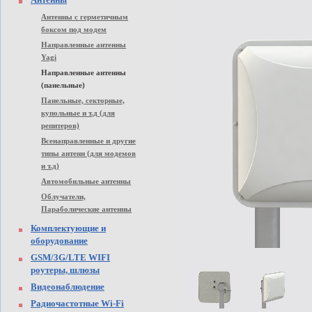
Антенны с герметичным
боксом под модем
Направленные антенны
Yagi
Направленные антенны
(панельные)
Панельные, секторные,
купольные и т.д (для
репитеров)
Всенаправленные и другие
типы антенн (для модемов
и т.д)
Автомобильные антенны
Облучатели,
Параболические антенны
Комплектующие и
оборудование
GSM/3G/LTE WIFI
роутеры, шлюзы
Видеонаблюдение
Радиочастотные Wi-Fi