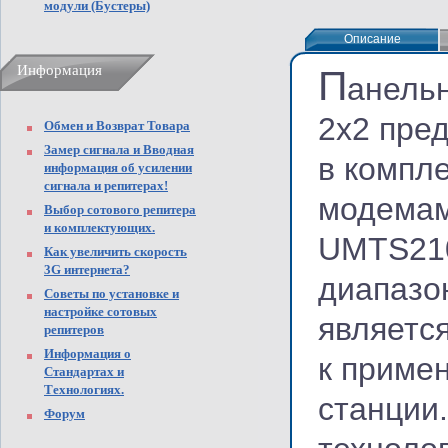
модули (Бустеры)
Описание
Описание
Информация
П
анель
2x2 пре
Обмен и Возврат Товара
Замер сигнала и Вводная
в компл
информация об усилении
сигнала и репитерах!
модемам
Выбор сотового репитера
и комплектующих.
UMTS210
Как увеличить скорость
3G интернета?
диапазо
Советы по установке и
настройке сотовых
являетс
репитеров
Информация о
к приме
Стандартах и
Технологиях.
станции
Форум