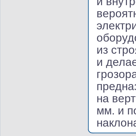
и внут
вероят
электр
оборуд
из стро
и дела
грозор
предна
на вер
мм. и п
наклон