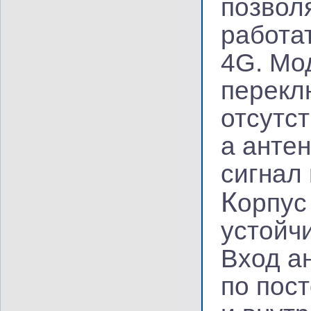
позвол
работа
4G. Мо
перекл
отсутст
а анте
сигнал
К
орпус
устойч
Вход а
по пос