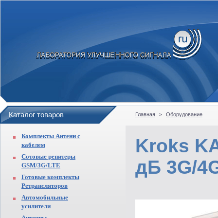
Каталог товаров
Главная
>
Оборудование
Комплекты Антенн с
Kroks K
кабелем
Сотовые репитеры
дБ 3G/4
GSM/3G/LTE
Готовые комплекты
Ретрансляторов
Автомобильные
усилители
Антенны