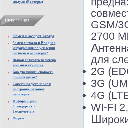
предна
модули (Бустеры)
совмес
Информация
GSM/3G
2700 М
Обмен и Возврат Товара
Замер сигнала и Вводная
А
нтенн
информация об усилении
сигнала и репитерах!
для сл
Выбор сотового репитера
и комплектующих.
2G
(E
Как увеличить скорость
3G интернета?
3G
(U
Советы по установке и
настройке сотовых
4G
(LT
репитеров
Информация о
WI-FI 2
Стандартах и
Технологиях.
Ш
ирок
Форум