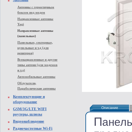
Антенны с герметичным
боксом под модем
Направленные антенны
Yagi
Направленные антенны
(панельные)
Панельные, секторные,
купольные и т.д (для
репитеров)
Всенаправленные и другие
типы антенн (для модемов
и т.д)
Автомобильные антенны
Облучатели,
Параболические антенны
Комплектующие и
оборудование
Описание
Описание
GSM/3G/LTE WIFI
роутеры, шлюзы
П
анель
Видеонаблюдение
Радиочастотные Wi-Fi