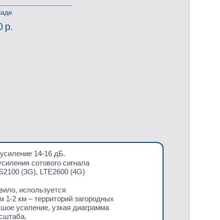
ладе
0 р.
усиление 14-16 дБ.
усиления сотового сигнала
S2100
(3G
), LTE2600
(4G
)
вило, используется
 1-2 км – территорий загородных
льшое усиление, узкая диаграмма
асштаба.