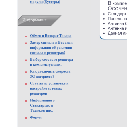
модули (Бустеры)
В
комплек
О
СОБЕН
Стандарт
Панельна
Информация
Антенна б
Антенна 
Данная а
Обмен и Возврат Товара
Замер сигнала и Вводная
информация об усилении
сигнала и репитерах!
Выбор сотового репитера
и комплектующих.
Как увеличить скорость
3G интернета?
Советы по установке и
настройке сотовых
репитеров
Информация о
Стандартах и
Технологиях.
Форум