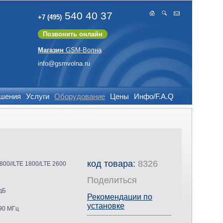
540 40 37
+7 (495)
Позвонить онлайн
Магазин
GSM-Волна
info@gsmvolna.ru
ешения
Услуги
Оборудование
Цены
Инфо/F.A.Q
код товара:
8326
800//LTE 1800/LTE 2600
Поделиться
дБ
Рекомендации по
установке
90 МГц