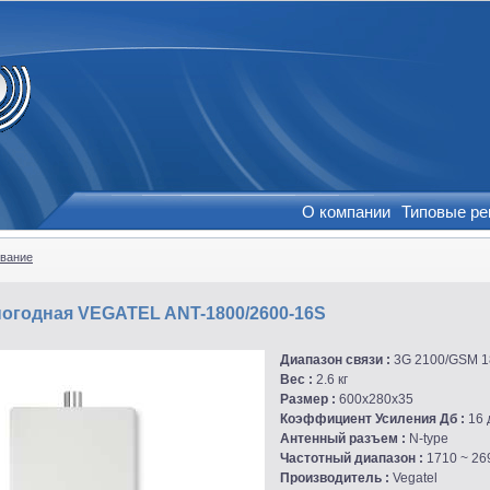
О компании
Типовые р
вание
погодная VEGATEL ANT-1800/2600-16S
Диапазон связи :
3G 2100/GSM 1
Вес :
2.6 кг
Размер :
600х280х35
Коэффициент Усиления Дб :
16 
Антенный разъем :
N-type
Частотный диапазон :
1710 ~ 26
Производитель :
Vegatel