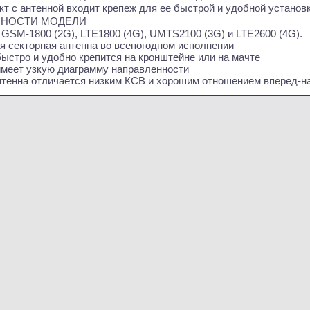
т с антенной входит крепеж для ее быстрой и удобной установк
НОСТИ МОДЕЛИ
 GSM-1800
(2G
), LTE1800
(4G
), UMTS2100
(3G
) и LTE2600
(4G
).
я секторная антенна во всепогодном исполнении
ыстро и удобно крепится на кронштейне или на мачте
имеет узкую диаграмму направленности
нтенна отличается низким КСВ и хорошим отношением вперед-н