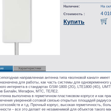
Наличие:
На ск
4 01
Стоимость :
Купить
ние
ние
Характеристики
сепогодная направленная антенна типа
«
волновой канал» имеет 
назначена для работы, как часть системы для одновременного 
ного интернета в стандартах GSM-1800
(2G
), LTE1800
(4G
), UMT
ов Билайн, Мегафон, МТС, ТЕЛЕ2.
нтенна выполнена в герметичном пластиковом корпусе и как пра
печения уверенной сотовой связью открытых площадей радиусом
хотхозяйств и т.д. Прочный корпус, высокая герметичность, бо
ности – все это делает ее незаменимой для объектов такого м