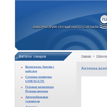
Каталог товаров
Главная
>
Оборудо
Комплекты Антенн с
Антенна все
кабелем
Сотовые репитеры
GSM/3G/LTE
Готовые комплекты
Ретрансляторов
Автомобильные
усилители
Антенны