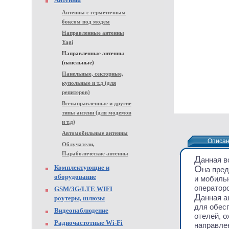
Антенны с герметичным
боксом под модем
Направленные антенны
Yagi
Направленные антенны
(панельные)
Панельные, секторные,
купольные и т.д (для
репитеров)
Всенаправленные и другие
типы антенн (для модемов
и т.д)
Автомобильные антенны
Описа
Описа
Облучатели,
Параболические антенны
Д
анная в
Комплектующие и
О
на пред
оборудование
и мобиль
оператор
GSM/3G/LTE WIFI
Д
анная а
роутеры, шлюзы
для обес
Видеонаблюдение
отелей, о
Радиочастотные Wi-Fi
направлен