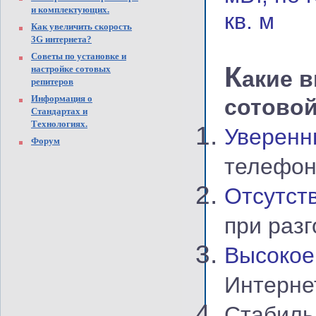
и комплектующих.
кв. м
Как увеличить скорость
3G интернета?
Советы по установке и
К
настройке сотовых
акие 
репитеров
Информация о
сотовой
Стандартах и
Технологиях.
Уверенн
Форум
телефо
Отсутс
при раз
Высоко
Интерне
Стабил