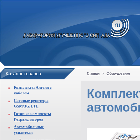
Каталог товаров
Главная
>
Оборудование
Комплекты Антенн с
Комплек
кабелем
Сотовые репитеры
автомоб
GSM/3G/LTE
Готовые комплекты
Ретрансляторов
Автомобильные
усилители