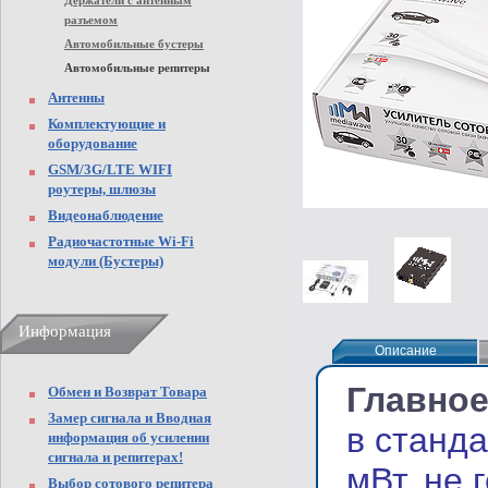
Держатели с антенным
разъемом
Автомобильные бустеры
Автомобильные репитеры
Антенны
Комплектующие и
оборудование
GSM/3G/LTE WIFI
роутеры, шлюзы
Видеонаблюдение
Радиочастотные Wi-Fi
модули (Бустеры)
Информация
Описание
Описание
Главно
Обмен и Возврат Товара
Замер сигнала и Вводная
в станд
информация об усилении
сигнала и репитерах!
мВт, не
Выбор сотового репитера