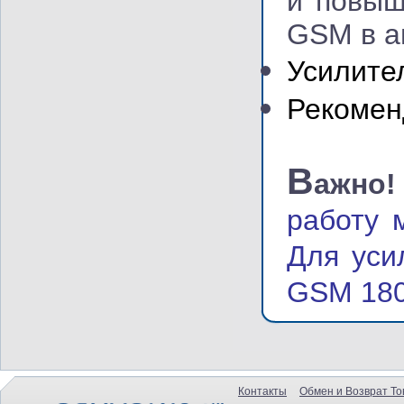
и повыш
GSM в а
Усилите
Рекомен
В
ажно
работу 
Для уси
GSM 18
Контакты
Обмен и Возврат То