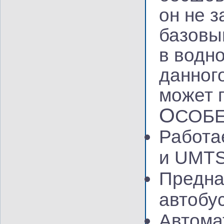
он не 
базовы
в водн
данног
может 
О
СОБ
Работа
и UMTS
Предна
автобус
Автома