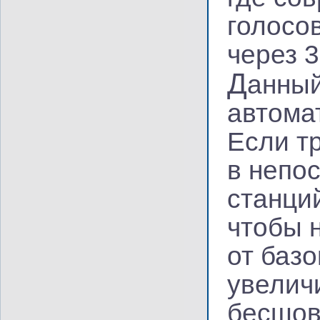
голосо
через 
Д
анный
автома
Если т
в непо
станци
чтобы 
от баз
увелич
бесшов