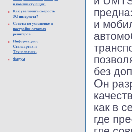
и UMTS
и комплектующих.
предна
Как увеличить скорость
3G интернета?
и моби
Советы по установке и
настройке сотовых
автомоб
репитеров
Информация о
трансп
Стандартах и
Технологиях.
позвол
Форум
без до
О
н раз
качест
как в с
где пре
где со