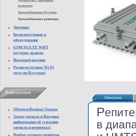
Держатели с антенным
разъемом
Автомобильные бустеры
Автомобильные репитеры
Антенны
Комплектующие и
оборудование
GSM/3G/LTE WIFI
роутеры, шлюзы
Видеонаблюдение
Радиочастотные Wi-Fi
модули (Бустеры)
Информация
Описание
Описание
Р
епите
Обмен и Возврат Товара
Замер сигнала и Вводная
в диап
информация об усилении
сигнала и репитерах!
Выбор сотового репитера