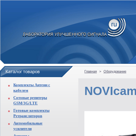
Каталог товаров
Главная
>
Оборудование
Комплекты Антенн с
NOVIcam
кабелем
Сотовые репитеры
GSM/3G/LTE
Готовые комплекты
Ретрансляторов
Автомобильные
усилители
Антенны