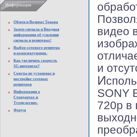
обрабо
Информация
Позвол
Обмен и Возврат Товара
видео 
Замер сигнала и Вводная
информация об усилении
изобра
сигнала и репитерах!
Выбор сотового репитера
отлича
и комплектующих.
Как увеличить скорость
и отсу
3G интернета?
Советы по установке и
И
споль
настройке сотовых
репитеров
SONY E
Информация о
Стандартах и
720p в
Технологиях.
Форум
выходн
преобр