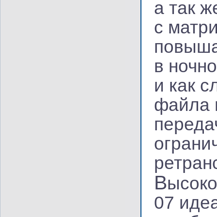
а так 
с матр
повыша
в ночн
и как 
файла 
переда
ограни
ретран
В
ысоко
07 иде