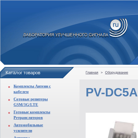
Каталог товаров
Главная
>
Оборудование
Комплекты Антенн с
PV-DC5A
кабелем
Сотовые репитеры
GSM/3G/LTE
Готовые комплекты
Ретрансляторов
Автомобильные
усилители
Антенны