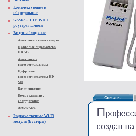
Комплектующие и
оборудование
GSM/3G/LTE WIFI
роутеры, шлюзы
Видеонаблюдение
Аналоговые видеокамеры
Цифровые видеокамеры
HD-SDI
Аналоговые
видеорегистраторы
Цифровые
видеорегистраторы HD-
SDI
Блоки питания
Коммутационное
Описание
Описание
оборудование
П
Аксессуары
рофесси
Радиочастотные Wi-Fi
модули (Бустеры)
создан на