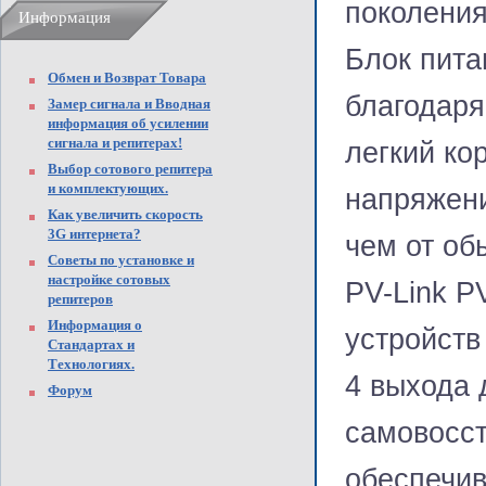
поколения
Информация
Блок пита
Обмен и Возврат Товара
благодаря
Замер сигнала и Вводная
информация об усилении
сигнала и репитерах!
легкий ко
Выбор сотового репитера
и комплектующих.
напряжени
Как увеличить скорость
3G интернета?
чем от об
Советы по установке и
настройке сотовых
PV-Link P
репитеров
Информация о
устройств
Стандартах и
Технологиях.
4 выхода 
Форум
самовосс
обеспечив