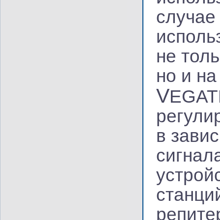
случае
исполь
не тол
но и н
V
EGATE
регули
в зави
сигнал
устрой
станци
репите