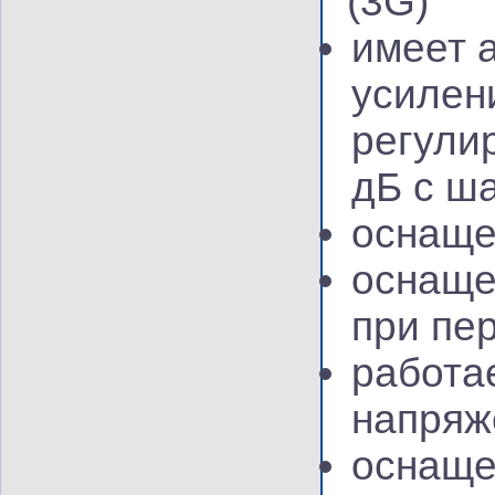
(3G
)
имеет 
усилен
регули
дБ с ша
оснаще
оснаще
при пе
работа
напряж
оснаще