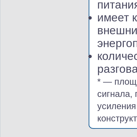
питани
имеет 
внешни
энерго
количе
разгов
* — площ
сигнала,
усиления 
конструк