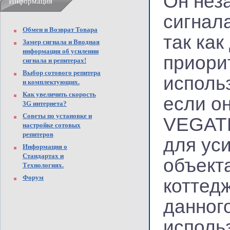
Он нез
Информация
сигнал
Обмен и Возврат Товара
так как
Замер сигнала и Вводная
информация об усилении
приори
сигнала и репитерах!
Выбор сотового репитера
использ
и комплектующих.
Как увеличить скорость
если он
3G интернета?
Советы по установке и
VEGATE
настройке сотовых
репитеров
для ус
Информация о
Стандартах и
объект
Технологиях.
Форум
коттед
данног
использ