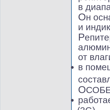
в диапа
О
н осн
и инди
Р
епите
алюмин
от вла
в поме
состав
О
СОБ
работа