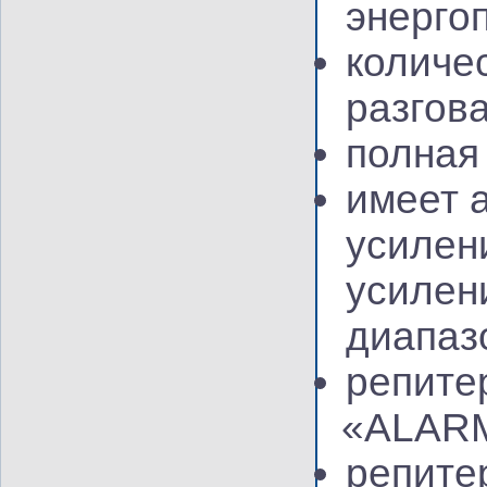
энерго
количе
разгов
полная
имеет 
усилен
усилен
диапаз
репите
«ALAR
репите