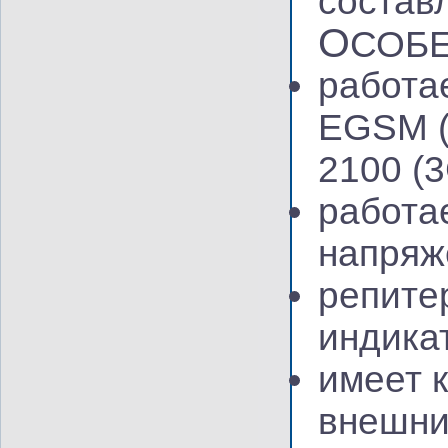
состав
О
СОБ
работа
EGSM
2100
(
работа
напряж
репите
индика
имеет 
внешни