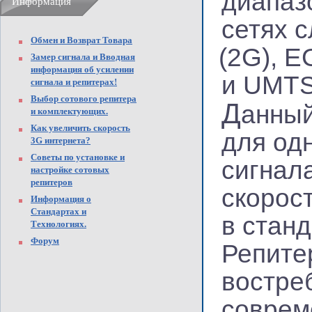
диапаз
Информация
сетях 
Обмен и Возврат Товара
(2G
), 
Замер сигнала и Вводная
информация об усилении
и UMTS
сигнала и репитерах!
Выбор сотового репитера
Д
анный
и комплектующих.
Как увеличить скорость
для од
3G интернета?
Советы по установке и
сигнал
настройке сотовых
репитеров
скорос
Информация о
Стандартах и
в стан
Технологиях.
Форум
Репите
востре
соврем