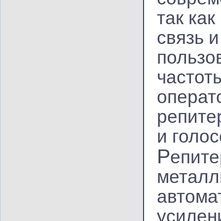
так как
связь 
пользо
частот
операто
репите
и голос
Р
епите
металл
автома
усилен