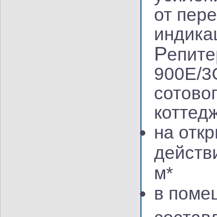
от пер
индика
Р
епите
900E/3
сотовог
коттедж
на отк
действ
м*
в поме