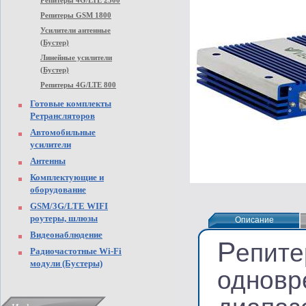
Репитеры 4G/LTE 2500
Репитеры GSM 1800
Усилители антенные
(Бустер)
Линейные усилители
(Бустер)
Репитеры 4G/LTE 800
Готовые комплекты
Ретрансляторов
Автомобильные
усилители
Антенны
Комплектующие и
оборудование
GSM/3G/LTE WIFI
роутеры, шлюзы
Описание
Описание
Видеонаблюдение
Р
епите
Радиочастотные Wi-Fi
модули (Бустеры)
одновр