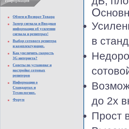
дБ, пл
Информация
О
снов
Обмен и Возврат Товара
Усилен
Замер сигнала и Вводная
информация об усилении
сигнала и репитерах!
в стан
Выбор сотового репитера
и комплектующих.
Недоро
Как увеличить скорость
3G интернета?
Советы по установке и
сотовой
настройке сотовых
репитеров
Информация о
Возмож
Стандартах и
Технологиях.
до 2х 
Форум
Прост 