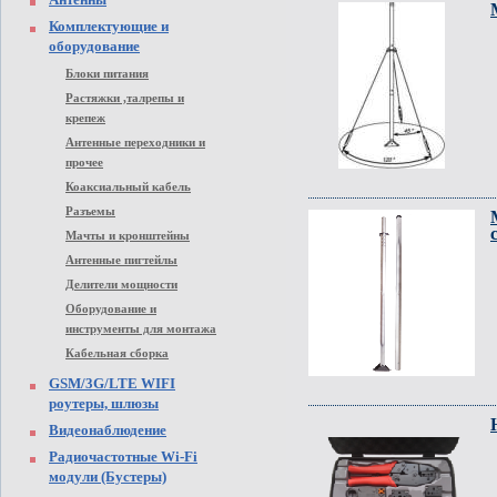
Комплектующие и
оборудование
Блоки питания
Растяжки ,талрепы и
крепеж
Антенные переходники и
прочее
Коаксиальный кабель
Разъемы
Мачты и кронштейны
Антенные пигтейлы
Делители мощности
Оборудование и
инструменты для монтажа
Кабельная сборка
GSM/3G/LTE WIFI
роутеры, шлюзы
Видеонаблюдение
Радиочастотные Wi-Fi
модули (Бустеры)