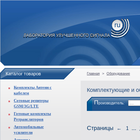
Каталог товаров
Главная
>
Оборудование
Комплекты Антенн с
Комплектующие и о
кабелем
Сотовые репитеры
П
роизводитель:
GSM/3G/LTE
Готовые комплекты
Ретрансляторов
Автомобильные
Страницы
...
←
1
усилители
Антенны