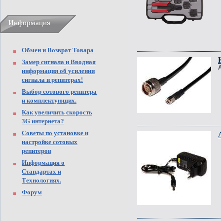
Информация
Обмен и Возврат Товара
Замер сигнала и Вводная
информация об усилении
сигнала и репитерах!
Выбор сотового репитера
и комплектующих.
Как увеличить скорость
3G интернета?
Советы по установке и
настройке сотовых
репитеров
Информация о
Стандартах и
Технологиях.
Форум