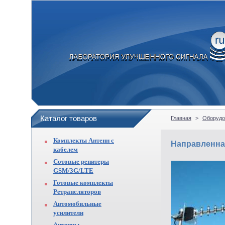
Каталог товаров
Главная
>
Оборудо
Комплекты Антенн с
Направленна
кабелем
Сотовые репитеры
GSM/3G/LTE
Готовые комплекты
Ретрансляторов
Автомобильные
усилители
Антенны