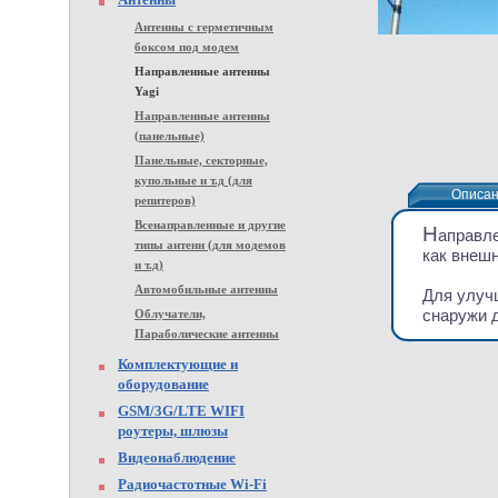
Антенны с герметичным
боксом под модем
Направленные антенны
Yagi
Направленные антенны
(панельные)
Панельные, секторные,
купольные и т.д (для
Описа
Описа
репитеров)
Всенаправленные и другие
Н
аправле
типы антенн (для модемов
как внешн
и т.д)
Автомобильные антенны
Для улуч
снаружи д
Облучатели,
Параболические антенны
Комплектующие и
оборудование
GSM/3G/LTE WIFI
роутеры, шлюзы
Видеонаблюдение
Радиочастотные Wi-Fi