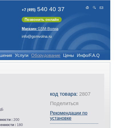
540 40 37
+7 (495)
Позвонить онлайн
Магазин
GSM-Волна
info@gsmvolna.ru
ешения
Услуги
Оборудование
Цены
Инфо/F.A.Q
код товара:
2807
Поделиться
дБ
Рекомендации по
установке
нности :
200
ленности :
180