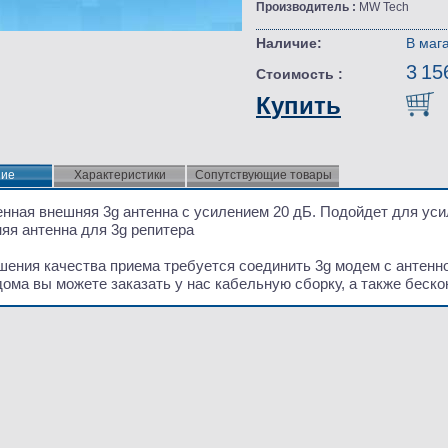
Производитель :
MW Tech
Наличие:
В маг
3 15
Стоимость :
Купить
ние
ние
Характеристики
Сопутствующие товары
нная внешняя 3g антенна с усилением 20 дБ. Подойдет для ус
яя антенна для 3g репитера
шения качества приема требуется соединить 3g модем с антенн
ома вы можете заказать у нас кабельную сборку, а также беско