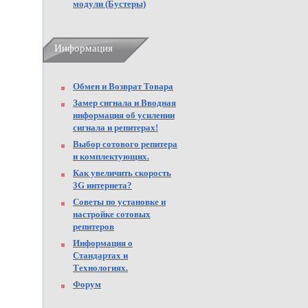
модули (Бустеры)
Информация
Обмен и Возврат Товара
Замер сигнала и Вводная
информация об усилении
сигнала и репитерах!
Выбор сотового репитера
и комплектующих.
Как увеличить скорость
3G интернета?
Советы по установке и
настройке сотовых
репитеров
Информация о
Стандартах и
Технологиях.
Форум