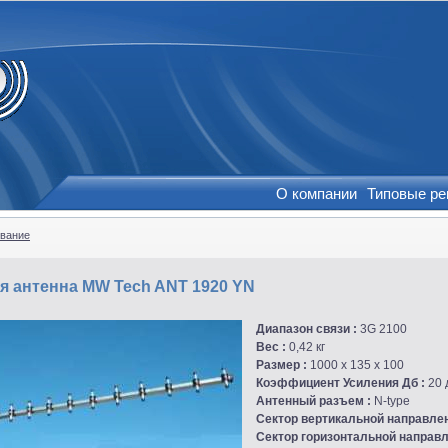
О компании
Типовые р
вание
я антенна MW Tech ANT 1920 YN
Диапазон связи :
3G 2100
Вес :
0,42 кг
Размер :
1000 х 135 x 100
Коэффициент Усиления Дб :
20 
Антенный разъем :
N-type
Сектор вертикальной направле
Сектор горизонтальной направ