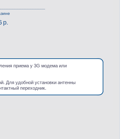
азине
6 р.
иления приема у 3G модема или
ой. Для удобной установки антенны
нтактный переходник.