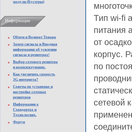
модули (Бустеры)
многоточк
Тип wi-fi
Информация
питания 
Обмен и Возврат Товара
от осадк
Замер сигнала и Вводная
информация об усилении
корпус. 
сигнала и репитерах!
Выбор сотового репитера
по посто
и комплектующих.
Как увеличить скорость
проводни
3G интернета?
Советы по установке и
статичес
настройке сотовых
репитеров
сетевой 
Информация о
Стандартах и
применен
Технологиях.
Форум
соединит