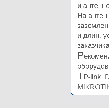
и антенно
На антен
заземлен
и длин, 
заказчика
Р
екомен
оборудов
T
P-link, 
MIKROTIK