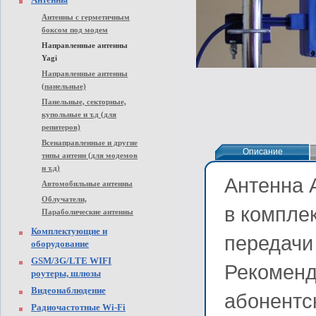
Антенны с герметичным
боксом под модем
Направленные антенны
Yagi
Направленные антенны
(панельные)
Панельные, секторные,
купольные и т.д (для
репитеров)
Всенаправленные и другие
Описание
Описание
типы антенн (для модемов
и т.д)
Антенна 
Автомобильные антенны
Облучатели,
в компле
Параболические антенны
Комплектующие и
передачи
оборудование
GSM/3G/LTE WIFI
Рекоменд
роутеры, шлюзы
Видеонаблюдение
абонентс
Радиочастотные Wi-Fi