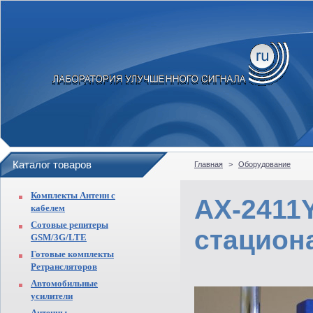
Каталог товаров
Главная
>
Оборудование
Комплекты Антенн с
AX-2411
кабелем
Сотовые репитеры
стациона
GSM/3G/LTE
Готовые комплекты
Ретрансляторов
Автомобильные
усилители
Антенны