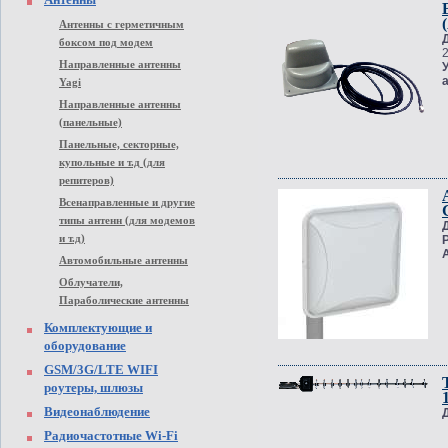
Антенны с герметичным
боксом под модем
Направленные антенны
Yagi
Направленные антенны
(панельные)
Панельные, секторные,
купольные и т.д (для
репитеров)
Всенаправленные и другие
типы антенн (для модемов
и т.д)
Автомобильные антенны
Облучатели,
Параболические антенны
Комплектующие и
оборудование
GSM/3G/LTE WIFI
роутеры, шлюзы
Видеонаблюдение
Радиочастотные Wi-Fi