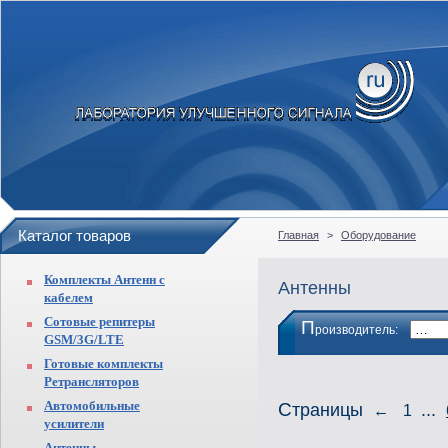
Каталог товаров
Главная
>
Оборудование
Комплекты Антенн с
Антенны
кабелем
Сотовые репитеры
П
роизводитель:
GSM/3G/LTE
Готовые комплекты
Ретрансляторов
Автомобильные
Страницы
...
←
1
усилители
Антенны