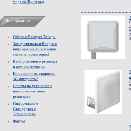
модули (Бустеры)
Информация
Обмен и Возврат Товара
Замер сигнала и Вводная
информация об усилении
сигнала и репитерах!
Выбор сотового репитера
и комплектующих.
Как увеличить скорость
3G интернета?
Советы по установке и
настройке сотовых
репитеров
Информация о
Стандартах и
Технологиях.
Форум