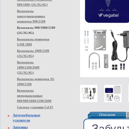
900/1800 (2G/3G/4G)
Комплекты
многодиапазонных
репитеров 900/2100
Комплекты 900/1800/2100
(2G/3G/4G)
Комплекты репитеров
GSM 1800
Комплекты 1800/2100
(2G/3G/4G)
Комплекты
1800/2100/2600
(2G/3G/4G)
Комплекты репитеров 3G
2000/2100
Комплекты
пятидиапазонные
800/900/1800/2100/2600
Система усиления Cel-Fi
Автомобильные
Описание
Описание
усилители
З
абудь
Антенны