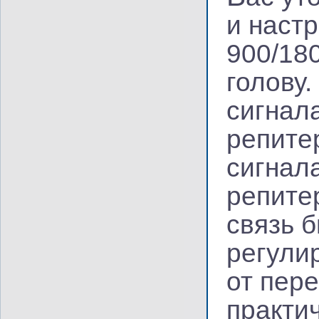
и наст
900/18
голову
сигнал
репите
сигнал
репите
связь 
регули
от пер
практи