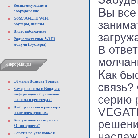
Комплектующие и
В
ы все
оборудование
GSM/3G/LTE WIFI
занима
роутеры, шлюзы
Видеонаблюдение
загруж
Радиочастотные Wi-Fi
модули (Бустеры)
В ответ
молчан
Информация
К
ак бы
Обмен и Возврат Товара
связь?
Замер сигнала и Вводная
информация об усилении
серию 
сигнала и репитерах!
Выбор сотового репитера
VEGATE
и комплектующих.
Как увеличить скорость
решени
3G интернета?
наслаж
Советы по установке и