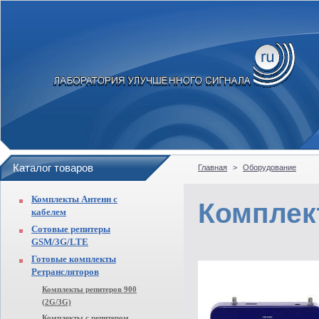
Каталог товаров
Главная
>
Оборудование
Комплекты Антенн с
Комплек
кабелем
Сотовые репитеры
GSM/3G/LTE
Готовые комплекты
Ретрансляторов
Комплекты репитеров 900
(2G/3G)
Комплекты с репитером