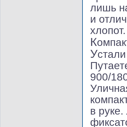
лишь н
и отли
хлопот.
К
омпак
У
стали
Путает
900/18
Улична
компак
в руке
фиксат