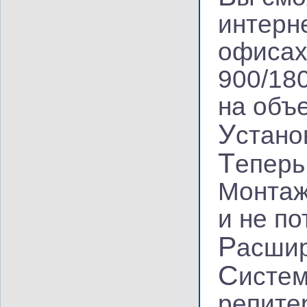
интерн
офисах,
900/18
на объ
У
стано
Т
еперь
Монтаж
и не п
Р
асшир
С
истем
репите