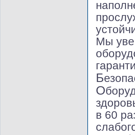
наполн
прослу
устойч
Мы уве
оборуд
гарант
Б
езопа
О
боруд
здоров
в 60 р
слабог