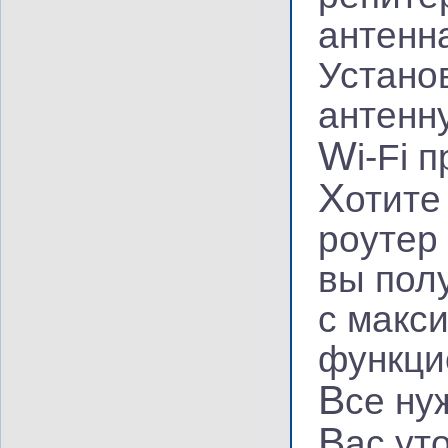
антенн
Устано
антенну
W
i-Fi 
Х
отите
роутер 
вы пол
с макс
функци
В
се ну
В
ас ут