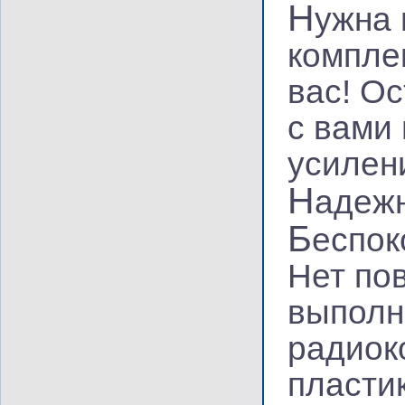
Н
ужна 
компле
вас! О
с вами
усилен
Н
адеж
Б
еспок
Нет по
выполн
радиок
пласти