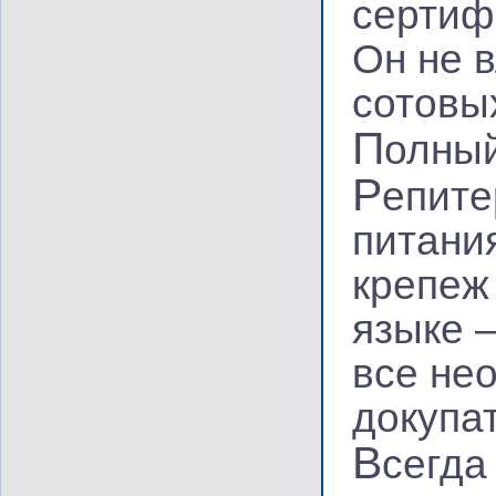
сертиф
Он не 
сотовы
П
олный
Р
епите
питани
крепеж
языке 
все не
докупат
В
сегда