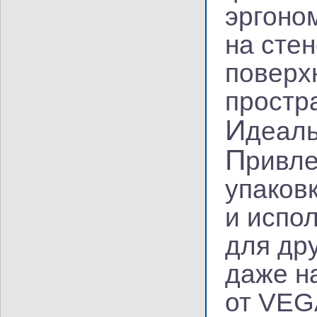
эргоно
на сте
поверх
простр
И
деал
П
ривле
упаковк
и испо
для дру
даже н
от VEG