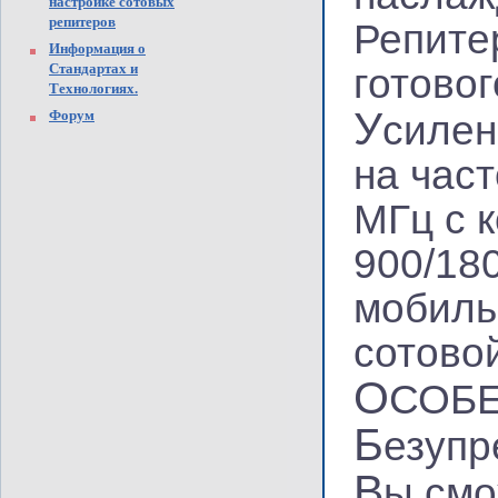
настройке сотовых
репитеров
Репите
Информация о
Стандартах и
готово
Технологиях.
У
Форум
силен
на част
МГц с 
900/18
мобиль
сотовой
О
СОБ
Б
езупр
В
ы смо