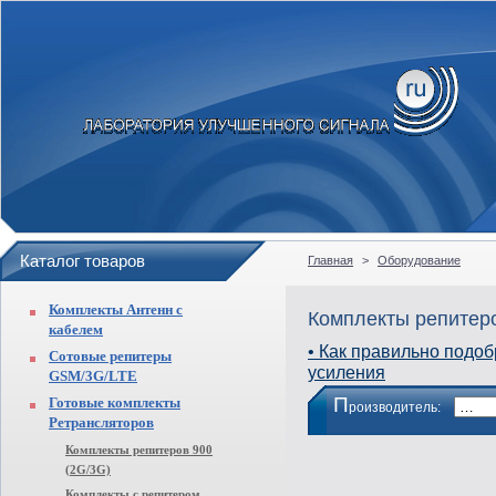
Каталог товаров
Главная
>
Оборудование
Комплекты Антенн с
Комплекты репитер
кабелем
• Как правильно подоб
Сотовые репитеры
усиления
GSM/3G/LTE
П
Готовые комплекты
роизводитель:
Ретрансляторов
Комплекты репитеров 900
(2G/3G)
Комплекты с репитером