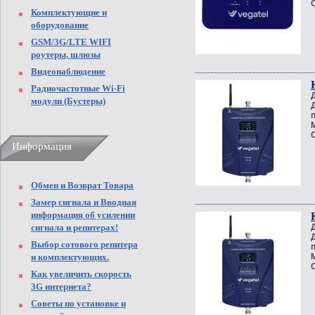
Комплектующие и
оборудование
GSM/3G/LTE WIFI
роутеры, шлюзы
Видеонаблюдение
Радиочастотные Wi-Fi
модули (Бустеры)
Информация
Обмен и Возврат Товара
Замер сигнала и Вводная
информация об усилении
сигнала и репитерах!
Выбор сотового репитера
и комплектующих.
Как увеличить скорость
3G интернета?
Советы по установке и