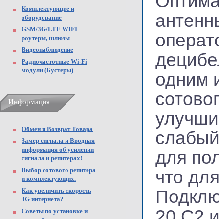
Оптима
Комплектующие и
антенн
оборудование
GSM/3G/LTE WIFI
операт
роутеры, шлюзы
Видеонаблюдение
децибе
Радиочастотные Wi-Fi
модули (Бустеры)
одним 
сотово
Информация
улучши
Обмен и Возврат Товара
слабый
Замер сигнала и Вводная
информация об усилении
для по
сигнала и репитерах!
Выбор сотового репитера
что дл
и комплектующих.
Как увеличить скорость
Подклю
3G интернета?
20 C2 
Советы по установке и