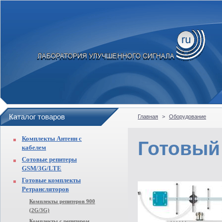
Каталог товаров
Главная
>
Оборудование
Комплекты Антенн с
Готовый
кабелем
Сотовые репитеры
GSM/3G/LTE
Готовые комплекты
Ретрансляторов
Комплекты репитеров 900
(2G/3G)
Комплекты с репитером