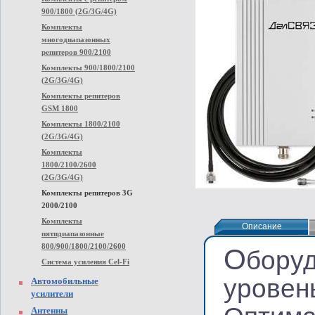
900/1800 (2G/3G/4G)
Комплекты
многодиапазонных
репитеров 900/2100
Комплекты 900/1800/2100
(2G/3G/4G)
Комплекты репитеров
GSM 1800
Комплекты 1800/2100
(2G/3G/4G)
Комплекты
1800/2100/2600
(2G/3G/4G)
Комплекты репитеров 3G
2000/2100
Комплекты
Описание
Описание
пятидиапазонные
800/900/1800/2100/2600
О
бору
Система усиления Cel-Fi
уровен
Автомобильные
усилители
Антенны