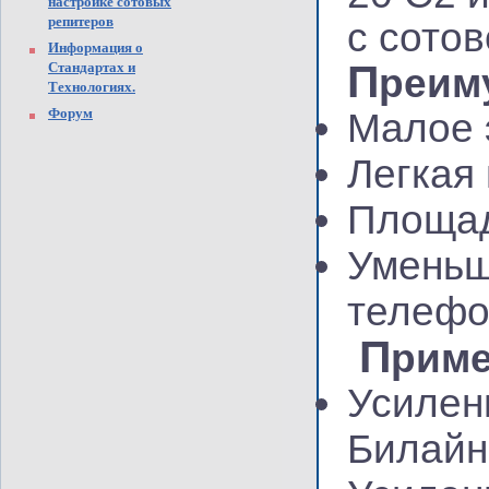
настройке сотовых
репитеров
с сото
Информация о
П
Стандартах и
реим
Технологиях.
Форум
Малое 
Легкая
Площад
Уменьш
телефо
П
риме
Усилен
Билайн