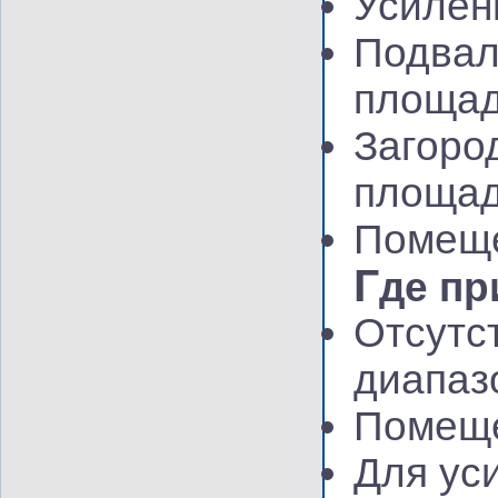
Усилен
Подвал
площад
Загоро
площад
Помеще
Г
де пр
Отсутс
диапаз
Помеще
Для уси