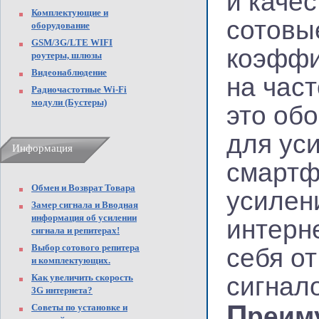
и каче
Комплектующие и
сотовы
оборудование
GSM/3G/LTE WIFI
коэффи
роутеры, шлюзы
Видеонаблюдение
на част
Радиочастотные Wi-Fi
модули (Бустеры)
это об
для ус
Информация
смартф
Обмен и Возврат Товара
усилен
Замер сигнала и Вводная
информация об усилении
интерн
сигнала и репитерах!
Выбор сотового репитера
себя о
и комплектующих.
Как увеличить скорость
сигнал
3G интернета?
П
Советы по установке и
реим