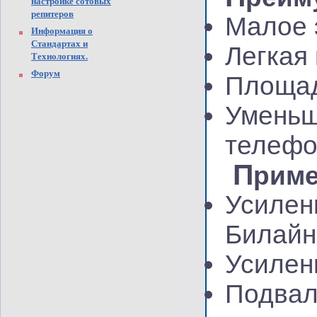
настройке сотовых
репитеров
Малое 
Информация о
Стандартах и
Легкая
Технологиях.
Форум
Площад
Уменьш
телефо
П
риме
Усилен
Билайн
Усилен
Подвал