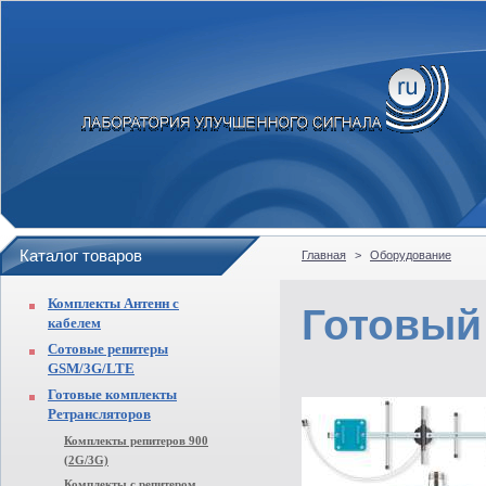
Каталог товаров
Главная
>
Оборудование
Комплекты Антенн с
Готовый
кабелем
Сотовые репитеры
GSM/3G/LTE
Готовые комплекты
Ретрансляторов
Комплекты репитеров 900
(2G/3G)
Комплекты с репитером