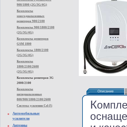
900/1800 (2G/3G/4G)
Комплекты
многодиапазонных
репитеров 900/2100
Комплекты 900/1800/2100
(2G/3G/4G)
Комплекты репитеров
GSM 1800
Комплекты 1800/2100
(2G/3G/4G)
Комплекты
1800/2100/2600
(2G/3G/4G)
Комплекты репитеров 3G
2000/2100
Комплекты
Описание
Описание
пятидиапазонные
800/900/1800/2100/2600
К
омпле
Система усиления Cel-Fi
оснаще
Автомобильные
усилители
Антенны