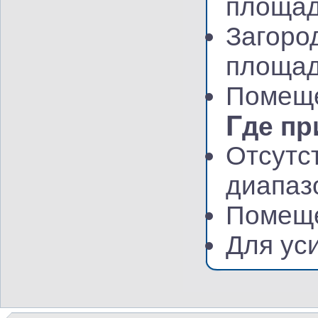
площад
Загоро
площад
Помеще
Г
де пр
Отсутс
диапаз
Помеще
Для уси