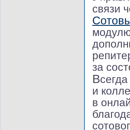
связи 
Сотов
модулю
дополн
репите
за сос
В
сегда
и колл
в онла
благод
сотово