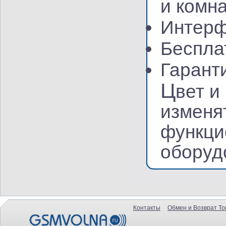
и комна
Интерф
Беспла
Гаранти
Ц
вет и
изменя
функци
оборуд
Контакты
Обмен и Возврат То