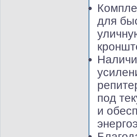
Компле
для бы
уличну
кроншт
Наличи
усилен
репите
под те
и обес
энерго
Благод