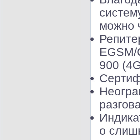
систем
можно 
Репите
EGSM/
900
(4
Сертиф
Неогра
разгов
Индика
о слиш