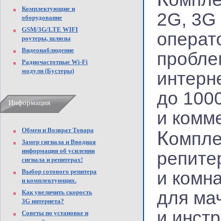
Комплектующие и
2G, 3G
оборудование
GSM/3G/LTE WIFI
операт
роутеры, шлюзы
Видеонаблюдение
пробле
Радиочастотные Wi-Fi
модули (Бустеры)
интерне
до 1000
Информация
и комм
Обмен и Возврат Товара
К
омпле
Замер сигнала и Вводная
информация об усилении
репите
сигнала и репитерах!
Выбор сотового репитера
и комн
и комплектующих.
для ма
Как увеличить скорость
3G интернета?
и инст
Советы по установке и