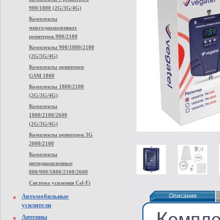
900/1800 (2G/3G/4G)
Комплекты
многодиапазонных
репитеров 900/2100
Комплекты 900/1800/2100
(2G/3G/4G)
Комплекты репитеров
GSM 1800
Комплекты 1800/2100
(2G/3G/4G)
Комплекты
1800/2100/2600
(2G/3G/4G)
Комплекты репитеров 3G
2000/2100
Комплекты
пятидиапазонные
800/900/1800/2100/2600
Система усиления Cel-Fi
Автомобильные
Описание
Описание
усилители
К
омпле
Антенны