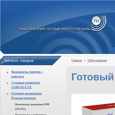
Каталог товаров
Главная
>
Оборудование
Комплекты Антенн с
Готовый
кабелем
Сотовые репитеры
GSM/3G/LTE
Готовые комплекты
Ретрансляторов
Комплекты репитеров 900
(2G/3G)
Комплекты с репитером