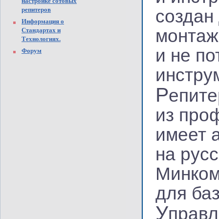
настройке сотовых
репитеров
создан
Информация о
монтаж
Стандартах и
Технологиях.
и не п
Форум
инстру
Р
епит
из про
имеет 
на рус
Минком
для ба
У
правл