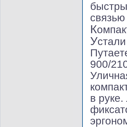
быстры
связью
К
омпак
У
стали
Путает
900/21
Улична
компак
в руке
фиксат
эргоно