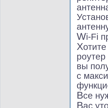
антенн
Устано
антенну
W
i-Fi 
Х
отите
роутер 
вы пол
с макс
функци
В
се ну
В
ас ут