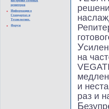
настройке сотовых
репитеров
решени
Информация о
наслаж
Стандартах и
Технологиях.
Репите
Форум
готово
У
силен
на час
VEGATE
медлен
и нест
раз и н
Б
езупр