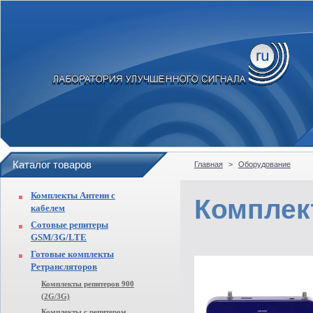
Каталог товаров
Главная
>
Оборудование
Комплекты Антенн с
Комплек
кабелем
Сотовые репитеры
GSM/3G/LTE
Готовые комплекты
Ретрансляторов
Комплекты репитеров 900
(2G/3G)
Комплекты с репитером