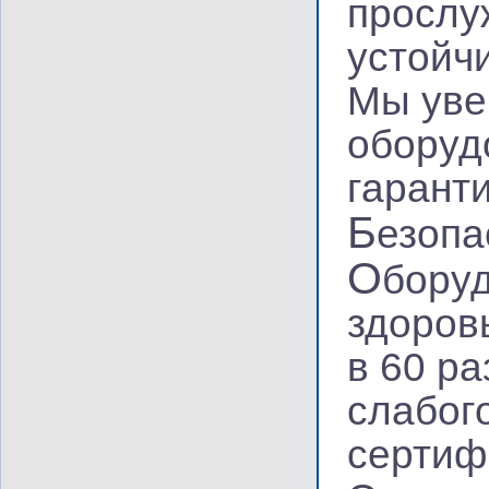
прослу
устойч
Мы уве
оборуд
гарант
Б
езопа
О
боруд
здоров
в 60 р
слабог
сертиф