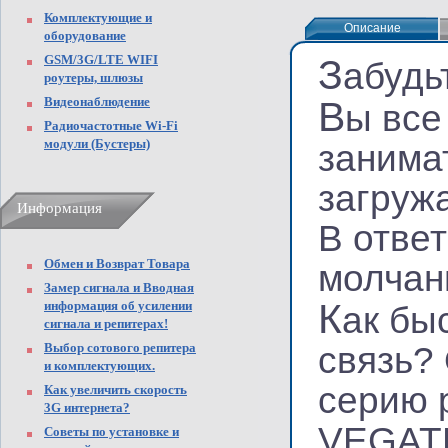
Комплектующие и
Описание
Описание
оборудование
GSM/3G/LTE WIFI
З
абудь
роутеры, шлюзы
Видеонаблюдение
В
ы все
Радиочастотные Wi-Fi
модули (Бустеры)
занима
загруж
Информация
В ответ
Обмен и Возврат Товара
молчан
Замер сигнала и Вводная
К
информация об усилении
ак бы
сигнала и репитерах!
Выбор сотового репитера
связь?
и комплектующих.
серию 
Как увеличить скорость
3G интернета?
VEGATE
Советы по установке и