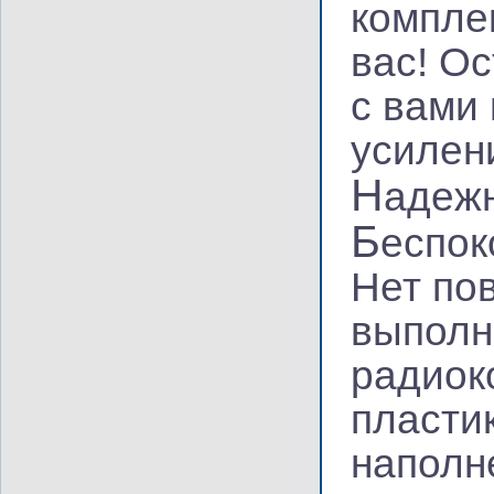
компле
вас! О
с вами
усилен
Н
адеж
Б
еспок
Нет по
выполн
радиок
пласти
наполн