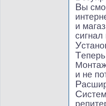
В
ы смо
интерн
и мага
сигнал
У
стано
Т
еперь
Монтаж
и не п
Р
асшир
С
истем
репите