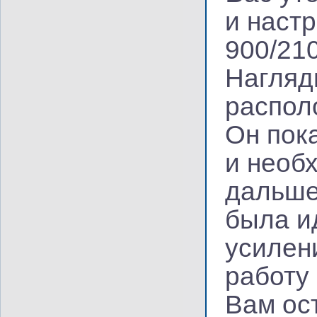
и наст
900/210
Нагляд
распол
Он пок
и необ
дальше
была и
усилен
работу
Вам ос