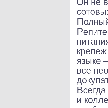
Он не 
сотовы
П
олный
Р
епите
питани
крепеж
языке 
все не
докупат
В
сегда
и колл