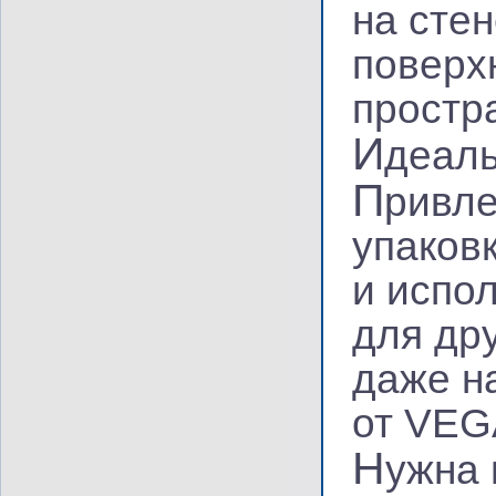
на сте
поверх
простр
И
деал
П
ривле
упаковк
и испо
для дру
даже н
от VEG
Н
ужна 