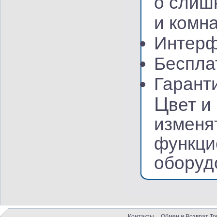
о слиш
и комна
Интерф
Беспла
Гаранти
Ц
вет и
изменя
функци
оборуд
Контакты
Обмен и Возврат То