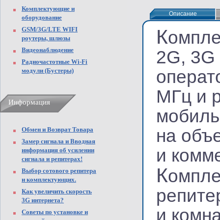
Комплектующие и
Описание
Описание
оборудование
GSM/3G/LTE WIFI
К
омпле
роутеры, шлюзы
Видеонаблюдение
2G, 3G
Радиочастотные Wi-Fi
модули (Бустеры)
операт
МГц и 
Информация
мобиль
Обмен и Возврат Товара
на объе
Замер сигнала и Вводная
и комм
информация об усилении
сигнала и репитерах!
К
омпле
Выбор сотового репитера
и комплектующих.
репите
Как увеличить скорость
3G интернета?
и комн
Советы по установке и