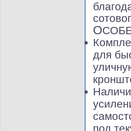
благод
сотово
О
СОБ
Компле
для бы
уличну
кроншт
Наличи
усилен
самост
под те