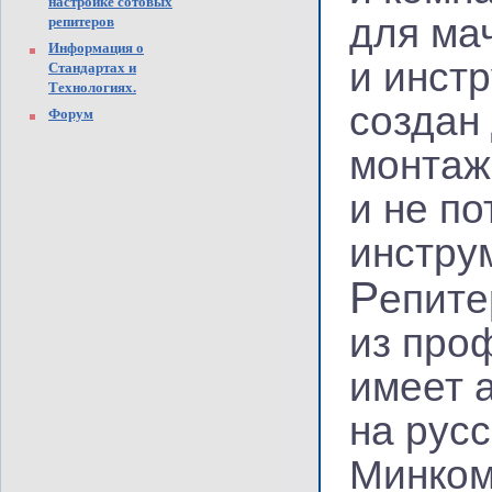
настройке сотовых
для ма
репитеров
Информация о
и инст
Стандартах и
Технологиях.
создан
Форум
монтаж
и не п
инстру
Р
епите
из про
имеет 
на рус
Минком