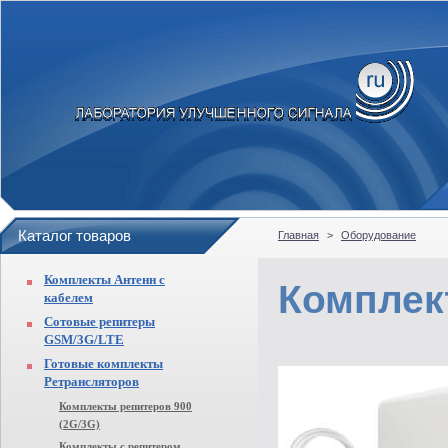
Каталог товаров
Главная
>
Оборудование
Комплекты Антенн с
Комплек
кабелем
Сотовые репитеры
GSM/3G/LTE
Готовые комплекты
Ретрансляторов
Комплекты репитеров 900
(2G/3G)
Комплекты с репитером