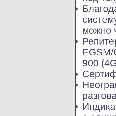
Благод
систем
можно 
Репите
EGSM/
900
(4
Сертиф
Неогра
разгов
Индика