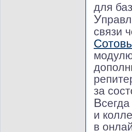
для ба
У
правл
связи 
Сотов
модулю
дополн
репите
за сос
В
сегда
и колл
в онла