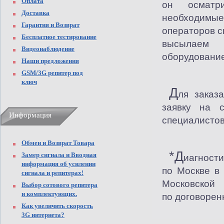
Оплата
он осматр
Доставка
необходимы
Гарантия и Возврат
операторов с
Бесплатное тестирование
высылаем 
Видеонаблюдение
оборудование
Наши предложения
GSM/3G репитер под
ключ
Д
ля заказ
заявку на 
Информация
специалистов
Обмен и Возврат Товара
*Д
Замер сигнала и Вводная
иагност
информация об усилении
по Москве в
сигнала и репитерах!
Московско
Выбор сотового репитера
и комплектующих.
по договорен
Как увеличить скорость
3G интернета?