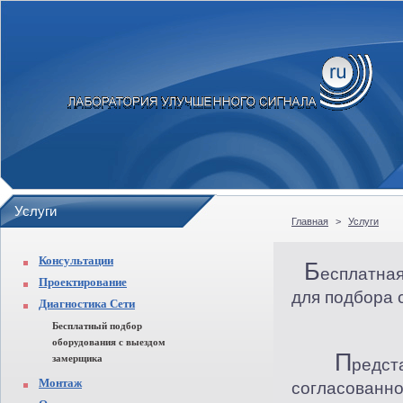
Услуги
Главная
>
Услуги
Консультации
Б
есплатн
Проектирование
для подбора 
Диагностика Сети
Бесплатный подбор
оборудования с выездом
П
замерщика
редс
Монтаж
согласован