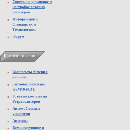
Советы по установке и
настройке сотовых
репитеров
Информация о
Стандартах и
Технологиях.
Форум
Каталог товаров
Комплекты Антенн с
кабелем
Сотовые репитеры
GSM/3G/LTE
Готовые комплекты
Ретрансляторов
Автомобильные
усилители
Антенны
Комплектующие и